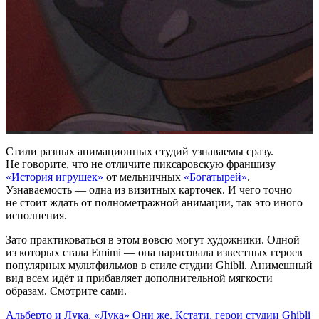
Стили разных анимационных студий узнаваемы сразу.
Не говорите, что не отличите пиксаровскую франшизу
«История игрушек»
от мельничных
«Богатырей»
.
Узнаваемость — одна из визитных карточек. И чего точно
не стоит ждать от полнометражной анимации, так это иного
исполнения.
Зато практиковаться в этом вовсю могут художники. Одной
из которых стала Emimi — она нарисовала известных героев
популярных мультфильмов в стиле студии Ghibli. Анимешный
вид всем идёт и прибавляет дополнительной мягкости
образам. Смотрите сами.
Альберто и Лука, «Лука»
Они же. Кстати, герои студии Ghibli