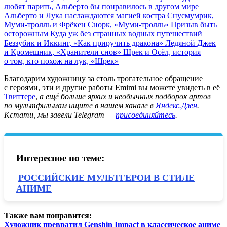
любят парить, Альберто бы понравилось в другом мире
Альберто и Лука наслаждаются магией костра
Снусмумрик,
Муми-тролль и Фрёкен Снорк, «Муми-тролль»
Призыв быть
осторожным
Куда уж без странных водных путешествий
Беззубик и Иккинг, «Как приручить дракона»
Ледяной Джек
и Кромешник, «Хранители снов»
Шрек и Осёл, история
о том, кто похож на лук, «Шрек»
Благодарим художницу за столь трогательное обращение
с героями, эти и другие работы Emimi вы можете увидеть в её
Твиттере
,
а ещё больше ярких и необычных подборок артов
по мультфильмам ищите в нашем канале в
Яндекс.Дзен
.
Кстати, мы завели Telegram —
присоединяйтесь
.
Интересное по теме:
РОССИЙСКИЕ МУЛЬТГЕРОИ В СТИЛЕ
АНИМЕ
Также вам понравится:
Художник превратил Genshin Impact в классическое аниме