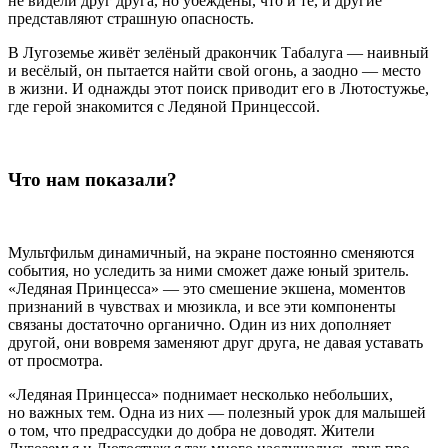
не видели друг друга, но убеждены, что и те, и другие
представляют страшную опасность.
В Лугоземье живёт зелёный дракончик Табалуга — наивный
и весёлый, он пытается найти свой огонь, а заодно — место
в жизни. И однажды этот поиск приводит его в Лютостужье,
где герой знакомится с Ледяной Принцессой.
Что нам показали?
Мультфильм динамичный, на экране постоянно сменяются
события, но уследить за ними сможет даже юный зритель.
«Ледяная Принцесса» — это смешение экшена, моментов
признаний в чувствах и мюзикла, и все эти компоненты
связаны достаточно органично. Один из них дополняет
другой, они вовремя заменяют друг друга, не давая уставать
от просмотра.
«Ледяная Принцесса» поднимает несколько небольших,
но важных тем. Одна из них — полезный урок для малышей
о том, что предрассудки до добра не доводят. Жители