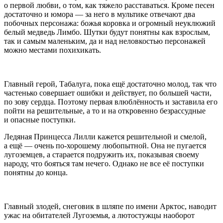
о первой любви, о том, как тяжело расставаться. Кроме песен
достаточно и юмора — за него в мультике отвечают два
побочных персонажа: божья коровка и огромный неуклюжий
белый медведь Лимбо. Шутки будут понятны как взрослым,
так и самым маленьким, да и над неловкостью персонажей
можно местами похихикать.
Главный герой, Табалуга, пока ещё достаточно молод, так что
частенько совершает ошибки и действует, по большей части,
по зову сердца. Поэтому первая влюблённость и заставила его
пойти на решительные, а то и на откровенно безрассудные
и опасные поступки.
Ледяная Принцесса Лилли кажется решительной и смелой,
а ещё — очень по-хорошему любопытной. Она не пугается
лугоземцев, а старается подружить их, показывая своему
народу, что бояться там нечего. Однако не все её поступки
понятны до конца.
Главный злодей, снеговик в шляпе по имени Арктос, наводит
ужас на обитателей Лугоземья, а лютостужцы наоборот