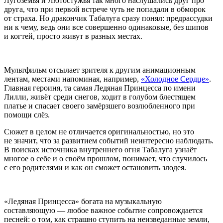
Лугоземья и Лютостужья так много наслушались друг про
друга, что при первой встрече чуть не попадали в обморок
от страха. Но дракончик Табалуга сразу понял: предрассудки
ни к чему, ведь они все совершенно одинаковые, без шипов
и когтей, просто живут в разных местах.
Мультфильм отсылает зрителя к другим анимационным
лентам, местами напоминая, например,
«Холодное Сердце»
.
Главная героиня, та самая Ледяная Принцесса по имени
Лилли, живёт среди снегов, ходит в голубом блестящем
платье и спасает своего замёрзшего возлюбленного при
помощи слёз.
Сюжет в целом не отличается оригинальностью, но это
не значит, что за развитием событий неинтересно наблюдать.
В поисках источника внутреннего огня Табалуга узнаёт
многое о себе и о своём прошлом, понимает, что случилось
с его родителями и как он сможет остановить злодея.
«Ледяная Принцесса» богата на музыкальную
составляющую — любое важное событие сопровождается
песней: о том, как страшно ступить на неизведанные земли,