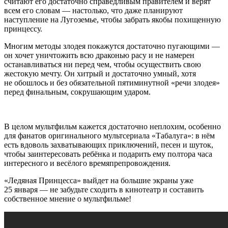
считают его достаточно справедливым правителем и верят
всем его словам — настолько, что даже планируют
наступление на Лугоземье, чтобы забрать якобы похищенную
принцессу.
Многим методы злодея покажутся достаточно пугающими —
он хочет уничтожить всю драконью расу и не намерен
останавливаться ни перед чем, чтобы осуществить свою
жестокую мечту. Он хитрый и достаточно умный, хотя
не обошлось и без обязательной пятиминутной «речи злодея»
перед финальным, сокрушающим ударом.
В целом мультфильм кажется достаточно неплохим, особенно
для фанатов оригинального мультсериала «Табалуга»: в нём
есть вдоволь захватывающих приключений, песен и шуток,
чтобы заинтересовать ребёнка и подарить ему полтора часа
интересного и весёлого времяпрепровождения.
«Ледяная Принцесса» выйдет на большие экраны уже
25 января — не забудьте сходить в кинотеатр и составить
собственное мнение о мультфильме!