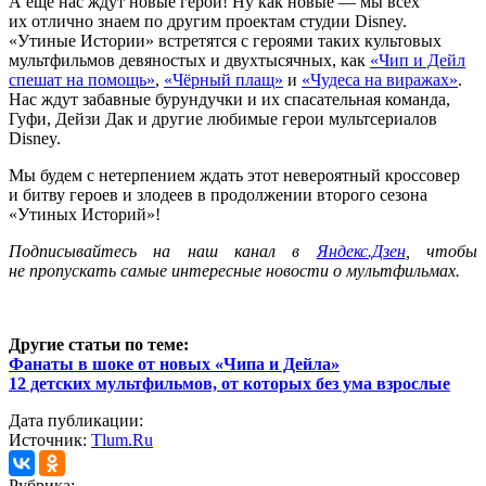
А ещё нас ждут новые герои! Ну как новые — мы всех
их отлично знаем по другим проектам студии Disney.
«Утиные Истории» встретятся с героями таких культовых
мультфильмов девяностых и двухтысячных, как
«Чип и Дейл
спешат на помощь»
,
«Чёрный плащ»
и
«Чудеса на виражах»
.
Нас ждут забавные бурундучки и их спасательная команда,
Гуфи, Дейзи Дак и другие любимые герои мультсериалов
Disney.
Мы будем с нетерпением ждать этот невероятный кроссовер
и битву героев и злодеев в продолжении второго сезона
«Утиных Историй»!
Подписывайтесь на наш канал в
Яндекс.Дзен
, чтобы
не пропускать самые интересные новости о мультфильмах.
Другие статьи по теме:
Фанаты в шоке от новых «Чипа и Дейла»
12 детских мультфильмов, от которых без ума взрослые
Дата публикации:
Источник:
Tlum.Ru
Рубрика: