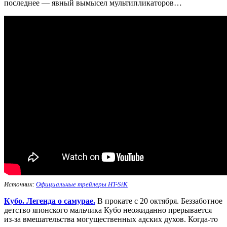
последнее — явный вымысел мультипликаторов…
Источник:
Официальные трейлеры HT-SiK
Кубо. Легенда о самурае.
В прокате с 20 октября. Беззаботное
детство японского мальчика Кубо неожиданно прерывается
из-за вмешательства могущественных адских духов. Когда-то