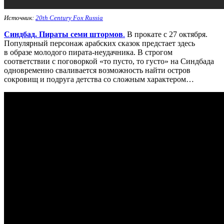
Источник:
20th Century Fox Russia
Синдбад. Пираты семи штормов
.
В прокате с 27 октября.
Популярный персонаж арабских сказок предстает здесь
в образе молодого пирата-неудачника. В строгом
соответствии с поговоркой «то пусто, то густо» на Синдбада
одновременно сваливается возможность найти остров
сокровищ и подруга детства со сложным характером…