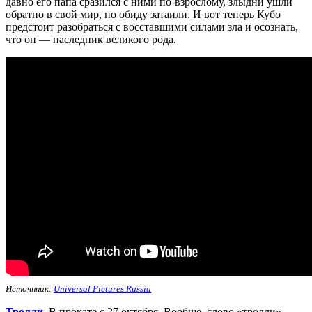
давно его папа сразился с ними по-взрослому, злыдни ушли
обратно в свой мир, но обиду затаили. И вот теперь Кубо
предстоит разобраться с восставшими силами зла и осознать,
что он — наследник великого рода.
Источнник:
Universal Pictures Russia
Тролли
.
В прокате с 27 октября. Вообще, слово «тролли»