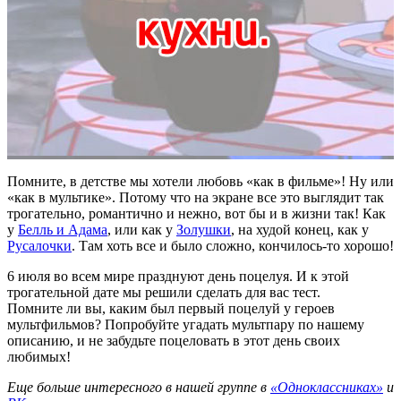
Помните, в детстве мы хотели любовь «как в фильме»! Ну или
«как в мультике». Потому что на экране все это выглядит так
трогательно, романтично и нежно, вот бы и в жизни так! Как
у
Белль и Адама
, или как у
Золушки
, на худой конец, как у
Русалочки
. Там хоть все и было сложно, кончилось-то хорошо!
6 июля во всем мире празднуют день поцелуя. И к этой
трогательной дате мы решили сделать для вас тест.
Помните ли вы, каким был первый поцелуй у героев
мультфильмов? Попробуйте угадать мультпару по нашему
описанию, и не забудьте поцеловать в этот день своих
любимых!
Еще больше интересного в нашей группе в
«Одноклассниках»
и