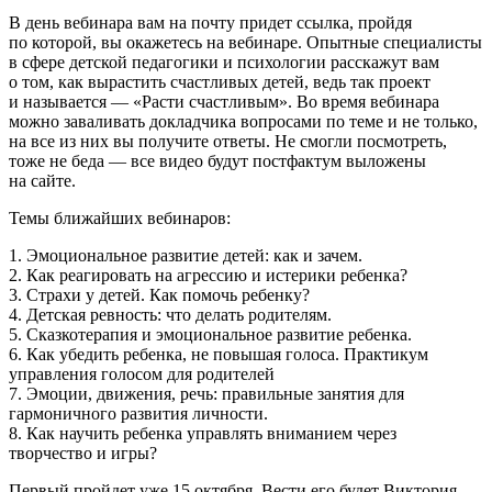
В день вебинара вам на почту придет ссылка, пройдя
по которой, вы окажетесь на вебинаре. Опытные специалисты
в сфере детской педагогики и психологии расскажут вам
о том, как вырастить счастливых детей, ведь так проект
и называется — «Расти счастливым». Во время вебинара
можно заваливать докладчика вопросами по теме и не только,
на все из них вы получите ответы. Не смогли посмотреть,
тоже не беда — все видео будут постфактум выложены
на сайте.
Темы ближайших вебинаров:
1. Эмоциональное развитие детей: как и зачем.
2. Как реагировать на агрессию и истерики ребенка?
3. Страхи у детей. Как помочь ребенку?
4. Детская ревность: что делать родителям.
5. Сказкотерапия и эмоциональное развитие ребенка.
6. Как убедить ребенка, не повышая голоса. Практикум
управления голосом для родителей
7. Эмоции, движения, речь: правильные занятия для
гармоничного развития личности.
8. Как научить ребенка управлять вниманием через
творчество и игры?
Первый пройдет уже 15 октября. Вести его будет Виктория