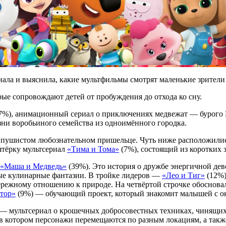
нала и выяснила, какие мультфильмы смотрят маленькие зрители 
рые сопровождают детей от пробуждения до отхода ко сну.
7%), анимационный сериал о приключениях медвежат — бурого К
ни воробьиного семейства из одноимённого городка.
 пушистом любознательном пришельце. Чуть ниже расположили
ятёрку мультсериал
«Тима и Тома»
(7%), состоящий из коротких 
«Маша и Медведь»
(39%). Это история о дружбе энергичной дев
бые кулинарные фантазии. В тройке лидеров —
«Лео и Тиг»
(12%)
бережному отношению к природе. На четвёртой строчке обоснов
тор»
(9%) — обучающий проект, который знакомит малышей с о
— мультсериал о крошечных добросовестных техниках, чинящих
в котором персонажи перемещаются по разным локациям, а также