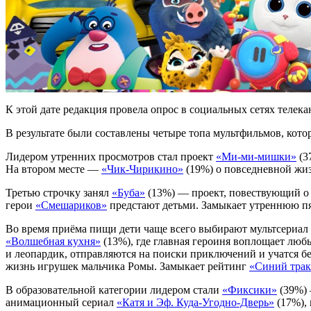
К этой дате редакция провела опрос в социальных сетях телека
В результате были составлены четыре топа мультфильмов, кото
Лидером утренних просмотров стал проект
«Ми-ми-мишки»
(3
На втором месте —
«Чик-Чирикино»
(19%) о повседневной жиз
Третью строчку занял
«Буба»
(13%) — проект, повествующий о
герои
«Смешариков»
предстают детьми. Замыкает утреннюю п
Во время приёма пищи дети чаще всего выбирают мультсериал
«Волшебная кухня»
(13%), где главная героиня воплощает лю
и леопардик, отправляются на поиски приключений и учатся 
жизнь игрушек мальчика Ромы. Замыкает рейтинг
«Синий трак
В образовательной категории лидером стали
«Фиксики»
(39%) 
анимационный сериал
«Катя и Эф. Куда-Угодно-Дверь»
(17%), 