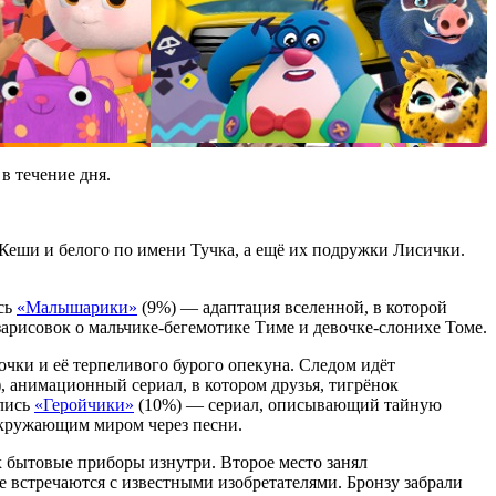
в течение дня.
еши и белого по имени Тучка, а ещё их подружки Лисички.
сь
«Малышарики»
(9%) — адаптация вселенной, в которой
зарисовок о мальчике-бегемотике Тиме и девочке-слонихе Томе.
очки и её терпеливого бурого опекуна. Следом идёт
, анимационный сериал, в котором друзья, тигрёнок
ались
«Геройчики»
(10%) — сериал, описывающий тайную
кружающим миром через песни.
 бытовые приборы изнутри. Второе место занял
 встречаются с известными изобретателями. Бронзу забрали