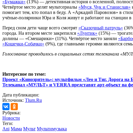
«Бумажки»
(13%) — детективная история о вселенной, полност
Четвёртое место делят мультсериалы
«Муся, Чук и Станислав»
помогает тем, кто попал в беду. А «Аркадий Паровозов» в ст
учёные-полярники Юра и Коля живут и работают на станции в
Перед сном дети чаще всего смотрят
«Сказочный патруль»
(36%
города. На втором месте закрепился
«Лунтик»
(15%) — трогате
долины — «Смешарики» (11%). Четвёртое место заняли
«Барбо
«Кошечки-Собачки»
(9%), где главными героями являются сем
Голосование проводилось в социальных сетях телеканала «МУЛЬ
Интересное по теме:
Проект «Кинозритель»: мультфильм «Лео и Тиг. Дорога на
Телеканал «МУЛЬТ» и VERRA представят арт-объект на фе
Дата публикации:
Источник:
Tlum.Ru
Рубрика:
Новости
Теги:
Ani
Мама
Мульт
Мультимузыка