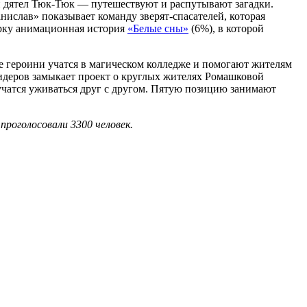
 и дятел Тюк-Тюк — путешествуют и распутывают загадки.
ислав» показывает команду зверят-спасателей, которая
ёрку анимационная история
«Белые сны»
(6%), в которой
е героини учатся в магическом колледже и помогают жителям
идеров замыкает проект о круглых жителях Ромашковой
 учатся уживаться друг с другом. Пятую позицию занимают
проголосовали 3300 человек.