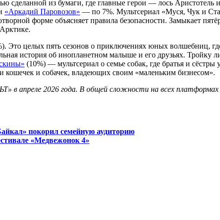
ью сделанной из бумаги, где главные герои — лось Аристотель
и
«Аркадий Паровозов»
— по 7%. Мультсериал «Муся, Чук и Стан
ихотворной форме объясняет правила безопасности. Замыкает пят
 Арктике.
). Это целых пять сезонов о приключениях юных волшебниц, гд
льная история об инопланетном малыше и его друзьях. Тройку л
скины»
(10%) — мультсериал о семье собак, где братья и сёстры
ьи кошечек и собачек, владеющих своим «маленьким бизнесом».
Т» в апреле 2026 года. В общей сложности на всех платформах 
 Байкал» покорил семейную аудиторию
стивале «Медвежонок 4»