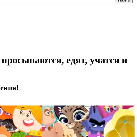
росыпаются, едят, учатся и
дения!