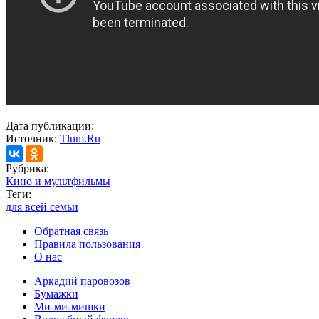
Дата публикации:
Источник:
Tlum.Ru
Рубрика:
Кино и мультфильмы
Теги:
для всей семьи
Обратная связь
Правила пользования
О нас
Аркадий паровозов
Бумажки
Ми-ми-мишки