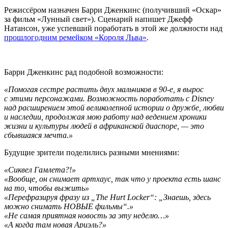
Режиссёром назначен Барри Дженкинс (получивший «Оскар»
за фильм «Лунный свет»). Сценарий напишет Джефф
Натансон, уже успевший поработать в этой же должности над
прошлогодним ремейком «Короля Льва»
.
Барри Дженкинс рад подобной возможности:
«Помогая сестре растить двух мальчиков в 90-е, я вырос
с этими персонажами. Возможность поработать с Disney
над расширением этой великолепной истории о дружбе, любви
и наследии, продолжая мою работу над ведением хроники
жизни и культуры людей в африканской диаспоре, — это
сбывшаяся мечта.»
Будущие зрители поделились разными мнениями:
«Сиквел Гамлета?!»
«Вообще, он снимает артхаус, так что у проекта есть шанс
на то, чтобы выжить»
«Перефразируя фразу из „The Hurt Locker“: „Знаешь, здесь
можно снимать НОВЫЕ фильмы“.»
«Не самая приятная новость за эту неделю…»
«А когда там новая Ариэль?»