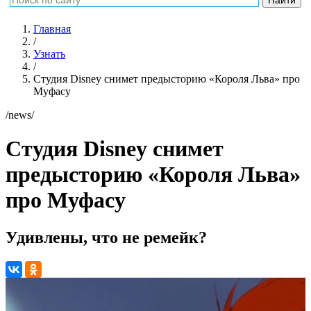
Главная
/
Узнать
/
Студия Disney снимет предысторию «Короля Льва» про
Муфасу
/news/
Студия Disney снимет
предысторию «Короля Льва»
про Муфасу
Удивлены, что не ремейк?