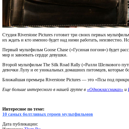
Студия Riverstone Pictures готовит три своих первых мультфил
их ждать и кто именно будет над ними работать, неизвестно. Но
Первый мультфильм Goose Chase («Гусиная погоня») будет расс
мир и завоевать сердце девушки.
Второй мультфильм The Silk Road Rally («Ралли Шелкового пут
девочки Лулу и ее уникальных домашних питомцев, которые б
Ближайшая премьера Riverstone Pictures — это «Псы под прикр
Еще больше интересного в нашей группе в
«Одноклассниках»
и
Интересное по теме:
10 самых болтливых героев мультфильмов
Дата публикации: