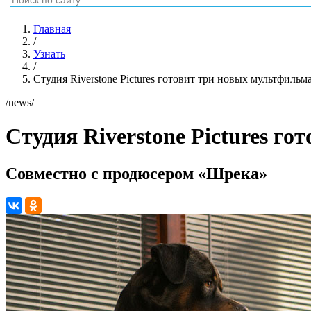
Главная
/
Узнать
/
Студия Riverstone Pictures готовит три новых мультфильм
/news/
Студия Riverstone Pictures г
Совместно с продюсером «Шрека»