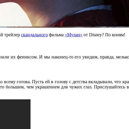
ый трейлер
скандального
фильма
«Мулан»
от Disney? По коням!
енили их фениксом. И мы наконец-то его увидим, правда, мельк
о всему готова. Пусть ей в голову с детства вкладывали, что кр
то б
о
льшим, чем украшением для чужих глаз. Прислушайтесь