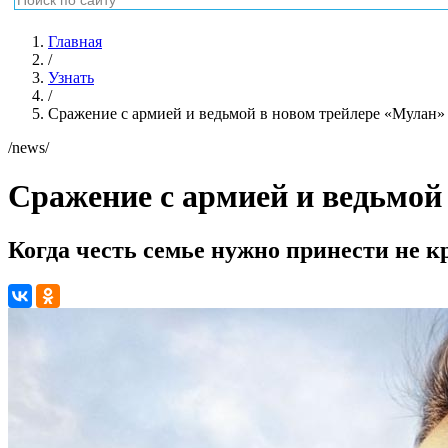
Главная
/
Узнать
/
Сражение с армией и ведьмой в новом трейлере «Мулан»
/news/
Сражение с армией и ведьмой
Когда честь семье нужно принести не к