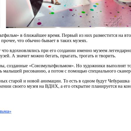
льтфильм» в ближайшее время. Первый из них разместится на вто
 прочее, что обычно бывает в таких музеях.
у что вдохновлялись при его создании именно музеем легендарно
зей. А значит можно бегать, прыгать, трогать и творить.
ры, созданные «Союзмультфильмом». Но художники выполнят тол
ь малышей рисованию, а потом с помощью специального сканера
ных старой и новой анимации. То есть в одном будут Чебурашка
жении своего музея на ВДНХ, а его открытие планируется на кон
льма»