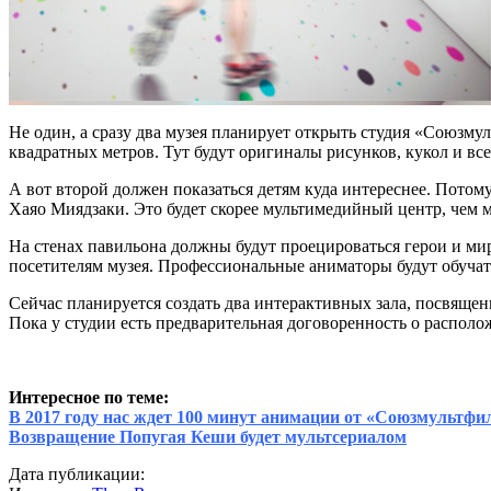
Не один, а сразу два музея планирует открыть студия «Союзму
квадратных метров. Тут будут оригиналы рисунков, кукол и все
А вот второй должен показаться детям куда интереснее. Потом
Хаяо Миядзаки. Это будет скорее мультимедийный центр, чем му
На стенах павильона должны будут проецироваться герои и ми
посетителям музея. Профессиональные аниматоры будут обучат
Сейчас планируется создать два интерактивных зала, посвящен
Пока у студии есть предварительная договоренность о располо
Интересное по теме:
В 2017 году нас ждет 100 минут анимации от «Союзмультфи
Возвращение Попугая Кеши будет мультсериалом
Дата публикации: