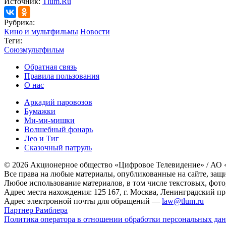
Источник:
Tlum.Ru
Рубрика:
Кино и мультфильмы
Новости
Теги:
Союзмультфильм
Обратная связь
Правила пользования
О нас
Аркадий паровозов
Бумажки
Ми-ми-мишки
Волшебный фонарь
Лео и Тиг
Сказочный патруль
© 2026 Акционерное общество «Цифровое Телевидение» / АО
Все права на любые материалы, опубликованные на сайте, защ
Любое использование материалов, в том числе текстовых, фото
Адрес места нахождения: 125 167, г. Москва, Ленинградский пр-т
Адрес электронной почты для обращений —
law@tlum.ru
Партнер Рамблера
Политика оператора в отношении обработки персональных да