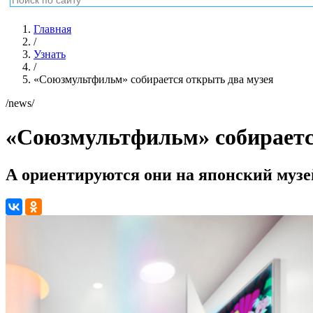
Главная
/
Узнать
/
«Союзмультфильм» собирается открыть два музея
/news/
«Союзмультфильм» собираетс
А ориентируются они на японский музей