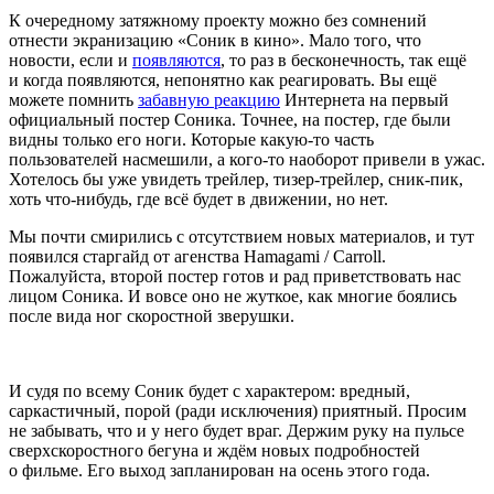
К очередному затяжному проекту можно без сомнений
отнести экранизацию «Соник в кино». Мало того, что
новости, если и
появляются
, то раз в бесконечность, так ещё
и когда появляются, непонятно как реагировать. Вы ещё
можете помнить
забавную реакцию
Интернета на первый
официальный постер Соника. Точнее, на постер, где были
видны только его ноги. Которые какую-то часть
пользователей насмешили, а кого-то наоборот привели в ужас.
Хотелось бы уже увидеть трейлер, тизер-трейлер, сник-пик,
хоть что-нибудь, где всё будет в движении, но нет.
Мы почти смирились с отсутствием новых материалов, и тут
появился старгайд от агенства Hamagami / Carroll.
Пожалуйста, второй постер готов и рад приветствовать нас
лицом Соника. И вовсе оно не жуткое, как многие боялись
после вида ног скоростной зверушки.
И судя по всему Соник будет с характером: вредный,
саркастичный, порой (ради исключения) приятный. Просим
не забывать, что и у него будет враг. Держим руку на пульсе
сверхскоростного бегуна и ждём новых подробностей
о фильме. Его выход запланирован на осень этого года.