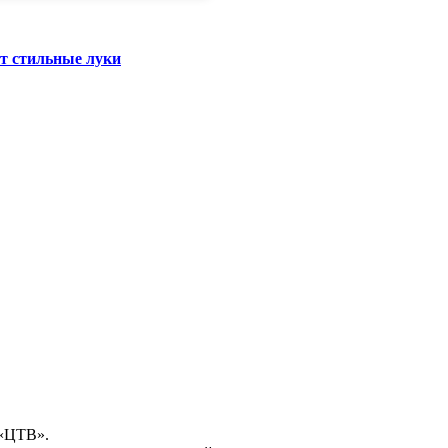
ют стильные луки
 «ЦТВ».