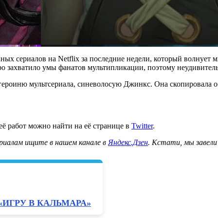
сериалов на Netflix за последние недели, который волнует милл
стро захватило умы фанатов мультипликации, поэтому неудивител
ероиню мультсериала, синеволосую Джинкс. Она скопировала обр
её работ можно найти на её странице в
Twitter
.
риалам ищите в нашем канале в
Яндекс.Дзен
. Кстати, мы завели
«ИГРУ В КАЛЬМАРА»