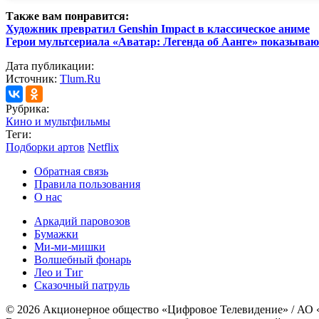
Также вам понравится:
Художник превратил Genshin Impact в классическое аниме
Герои мультсериала «Аватар: Легенда об Аанге» показыва
Дата публикации:
Источник:
Tlum.Ru
Рубрика:
Кино и мультфильмы
Теги:
Подборки артов
Netflix
Обратная связь
Правила пользования
О нас
Аркадий паровозов
Бумажки
Ми-ми-мишки
Волшебный фонарь
Лео и Тиг
Сказочный патруль
© 2026 Акционерное общество «Цифровое Телевидение» / АО