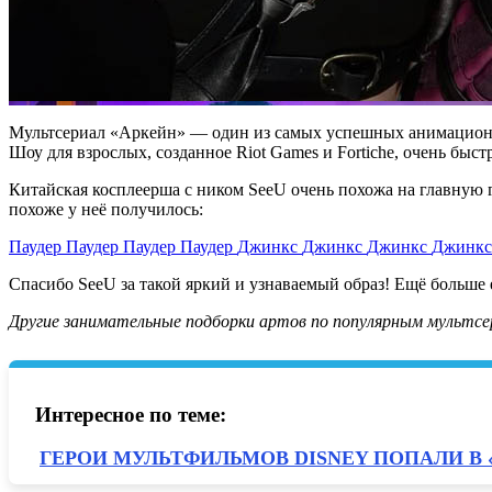
Мультсериал «Аркейн» — один из самых успешных анимационных 
Шоу для взрослых, созданное Riot Games и Fortiche, очень бы
Китайская косплеерша с ником SeeU очень похожа на главную г
похоже у неё получилось:
Паудер
Паудер
Паудер
Паудер
Джинкс
Джинкс
Джинкс
Джинкс
Спасибо
SeeU за такой яркий и узнаваемый образ! Ещё больше 
Другие занимательные подборки артов по популярным мультсе
Интересное по теме:
ГЕРОИ МУЛЬТФИЛЬМОВ DISNEY ПОПАЛИ В 