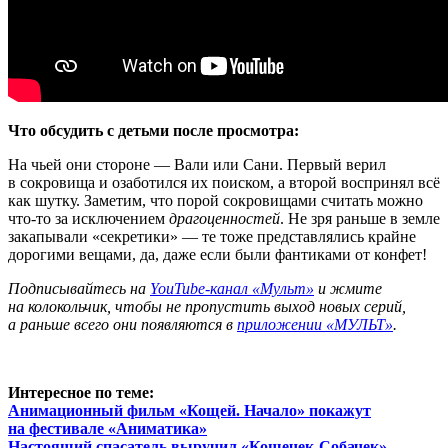
Что обсудить с детьми после просмотра:
На чьей они стороне — Вали или Сани. Первый верил
в сокровища и озаботился их поиском, а второй воспринял всё
как шутку. Заметим, что порой сокровищами считать можно
что-то за исключением
драгоценностей
. Не зря раньше в земле
закапывали «секретики» — те тоже представлялись крайне
дорогими вещами, да, даже если были фантиками от конфет!
Подписывайтесь на
YouTube-канал «Мульт»
и жмите
на колокольчик, чтобы не пропустить выход новых серий,
а раньше всего они появляются в
приложении «МУЛЬТ»
.
Интересное по теме:
Анимационный фильм «Кощей. Начало» покажут
на фестивале «Аниматика»
Настоящий спасатель выручил «Кошечек-Собачек»