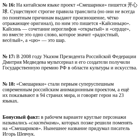
№ 16:
На китайском языке проект «Смешарики» пишется 开心
球. Существуют строгие правила транслита (но они не всегда
по понятным причинам выдают произношение, чётко
отражающее оригинал), по ним это пишется «Кайсиньцю».
Кайсинь — сочетание иероглифов «открытый» и «сердце»,
но вместе это одно слово, которое значит «радостный,
весёлый», а «цю» — это шар.
№ 17:
В 2008 году Указом Президента Российской Федерации
Дмитрия Медведева мультсериал и его создатели получили
Государственную премию РФ в области культуры и искусства.
№ 18:
«Смешарики» стали первым суперуспешным
современным российским анимационным проектом, а ещё
их показывают в 94 странах мира, и говорят герои на 23
языках.
Бонусный факт:
в рабочем варианте круглые персонажи
назывались
«сластёнами»
, которых позже решили поменять
на «Смешариков». Нынешнее название придумал писатель
Игорь Шевчук.