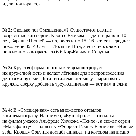
идею полтора года.
№ 2:
Сколько лет Смешарикам? Существуют разные
возрастные категории: Крош с Ёжиком — дети в районе 10
лет, Бараш с Нюшей — подростки по 15−16 лет, есть среднее
поколение 35−40 лет — Лосяш и Пин, а есть персонажи
пенсионного возраста,
за 60
: Кар-Карыч и Совунья.
№ 3:
Круглая форма персонажей демонстрирует
их дружелюбность и делает лёгкими для воспроизведения
детскими руками. Дети пяти-семи лет могут нарисовать
кружок, сверху добавить треугольничков — вот вам и ёжик.
№ 4:
В «Смешариках» есть множество отсылок
к кинематографу. Например, «Бутерброд» — отсылка
на фильм ужасов Альфреда Хичкока «Психо», а сюжет серии
«Марафонец» — на ленту «Форрест Гамп». В эпизоде «Новые
зубы Кроша» Совунья достаёт аппарат, на котором написано