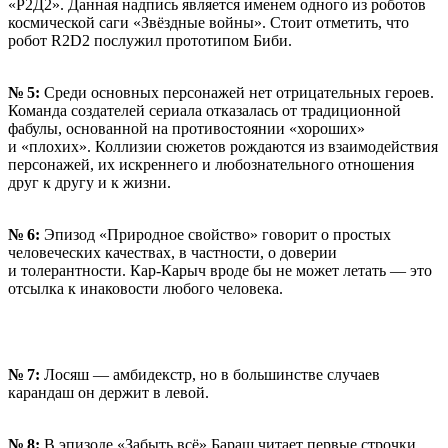
«Р2Д2». Данная надпись является именем одного из роботов
космической саги «Звёздные войны». Стоит отметить, что
робот R2D2 послужил прототипом Биби.
№ 5:
Среди основных персонажей нет отрицательных героев.
Команда создателей сериала отказалась от традиционной
фабулы, основанной на противостоянии «хороших»
и «плохих». Коллизии сюжетов рождаются из взаимодействия
персонажей, их искреннего и любознательного отношения
друг к другу и к жизни.
№ 6:
Эпизод «Природное свойство» говорит о простых
человеческих качествах, в частности, о доверии
и толерантности. Кар-Карыч вроде бы не может летать — это
отсылка к инаковости любого человека.
№ 7:
Лосяш — амбидекстр, но в большинстве случаев
карандаш он держит в левой.
№ 8:
В эпизоде «Забыть всё» Бараш читает первые строчки