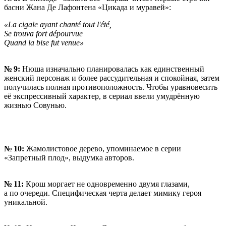
басни Жана Де Лафонтена «Цикада и муравей»:
«La cigale ayant chanté tout l'été,
Se trouva fort dépourvue
Quand la bise fut venue»
№ 9:
Нюша изначально планировалась как единственный
женский персонаж и более рассудительная и спокойная, затем
получилась полная противоположность. Чтобы уравновесить
её экспрессивный характер, в сериал ввели умудрённую
жизнью Совунью.
№ 10:
Жамолистовое дерево, упоминаемое в серии
«Запретный плод», выдумка авторов.
№ 11:
Крош моргает не одновременно двумя глазами,
а по очереди. Специфическая черта делает мимику героя
уникальной.