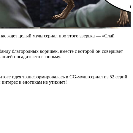
ь нас ждет целый мультсериал про этого зверька — «Слай
банду благородных воришек, вместе с которой он совершает
анией посадить его в тюрьму.
итоге идея трансформировалась в CG-мультсериал из 52 серий.
 интерес к енотикам не утихнет!