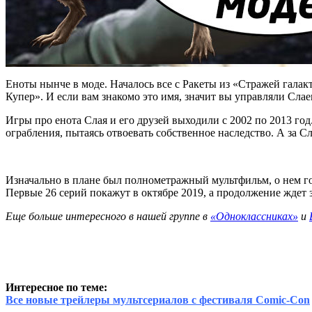
Еноты нынче в моде. Началось все с Ракеты из «Стражей галак
Купер». И если вам знакомо это имя, значит вы управляли Слаем
Игры про енота Слая и его друзей выходили с 2002 по 2013 го
ограбления, пытаясь отвоевать собственное наследство. А за 
Изначально в плане был полнометражный мультфильм, о нем го
Первые 26 серий покажут в октябре 2019, а продолжение ждет з
Еще больше интересного в нашей группе в
«Одноклассниках»
и
Интересное по теме:
Все новые трейлеры мультсериалов с фестиваля Comic-Con