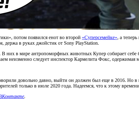
тики», потом появился енот во второй
«Суперсемейке»
, а тепер
, держа в руках джойстик от Sony PlayStation.
д. В них в мире антропоморфных животных Купер собирает себе 
Слаем неизменно следует инспектор Кармелита Фокс, одержимая м
ворили довольно давно, выйти он должен был еще в 2016. Но в 
рителей только в июле 2020 года. Надеемся, что к этому времени
ВКонтакте
.