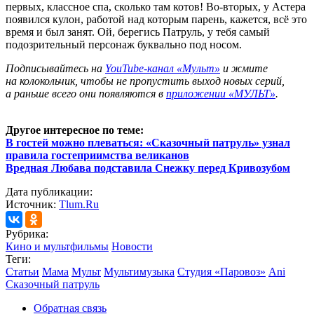
первых, классное спа, сколько там котов! Во-вторых, у Астера
появился кулон, работой над которым парень, кажется, всё это
время и был занят. Ой, берегись Патруль, у тебя самый
подозрительный персонаж буквально под носом.
Подписывайтесь на
YouTube-канал «Мульт»
и жмите
на колокольчик, чтобы не пропустить выход новых серий,
а раньше всего они появляются в
приложении «МУЛЬТ»
.
Другое интересное по теме:
В гостей можно плеваться: «Сказочный патруль» узнал
правила гостеприимства великанов
Вредная Любава подставила Снежку перед Кривозубом
Дата публикации:
Источник:
Tlum.Ru
Рубрика:
Кино и мультфильмы
Новости
Теги:
Статьи
Мама
Мульт
Мультимузыка
Студия «Паровоз»
Ani
Сказочный патруль
Обратная связь