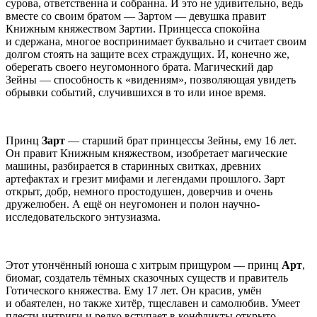
сурова, ответственна и собранна. И это не удивительно, ведь
вместе со своим братом — Зартом — девушка правит
Книжным княжеством Зартии. Принцесса спокойна
и сдержана, многое воспринимает буквально и считает своим
долгом стоять на защите всех страждущих. И, конечно же,
оберегать своего неугомонного брата. Магический дар
Зейны — способность к «видениям», позволяющая увидеть
обрывки событий, случившихся в то или иное время.
Принц
Зарт
— старший брат принцессы Зейны, ему 16 лет.
Он правит Книжным княжеством, изобретает магические
машины, разбирается в старинных свитках, древних
артефактах и грезит мифами и легендами прошлого. Зарт
открыт, добр, немного простодушен, доверчив и очень
дружелюбен. А ещё он неугомонен и полон научно-
исследовательского энтузиазма.
Этот утончённый юноша с хитрым прищуром — принц
Арт
,
биомаг, создатель тёмных сказочных существ и правитель
Готического княжества. Ему 17 лет. Он красив, умён
и обаятелен, но также хитёр, тщеславен и самолюбив. Умеет
плести интриги и редко вступает в конфликты открыто.