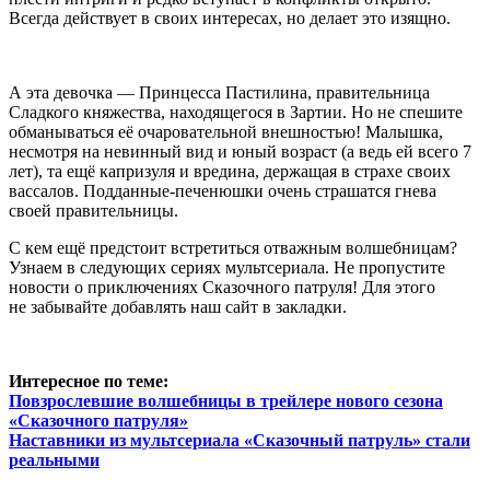
Всегда действует в своих интересах, но делает это изящно.
А эта девочка
—
Принцесса Пастилина, правительница
Сладкого княжества, находящегося в Зартии. Но не спешите
обманываться её очаровательной внешностью! Малышка,
несмотря на невинный вид и юный возраст (а ведь ей всего 7
лет), та ещё капризуля и вредина, держащая в страхе своих
вассалов. Подданные-печенюшки очень страшатся гнева
своей правительницы.
С кем ещё предстоит встретиться отважным волшебницам?
Узнаем в следующих сериях мультсериала. Не пропустите
новости о приключениях Сказочного патруля! Для этого
не забывайте добавлять наш сайт в закладки.
Интересное по теме:
Повзрослевшие волшебницы в трейлере нового сезона
«Сказочного патруля»
Наставники из мультсериала «Сказочный патруль» стали
реальными