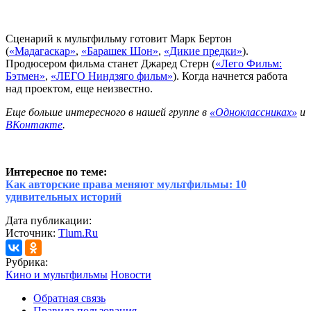
Сценарий к мультфильму готовит Марк Бертон
(
«Мадагаскар»
,
«Барашек Шон»
,
«Дикие предки»
).
Продюсером фильма станет Джаред Стерн (
«Лего Фильм:
Бэтмен»
,
«ЛЕГО Ниндзяго фильм»
). Когда начнется работа
над проектом, еще неизвестно.
Еще больше интересного в нашей группе в
«Одноклассниках»
и
ВКонтакте
.
Интересное по теме:
Как авторские права меняют мультфильмы: 10
удивительных историй
Дата публикации:
Источник:
Tlum.Ru
Рубрика:
Кино и мультфильмы
Новости
Обратная связь
Правила пользования