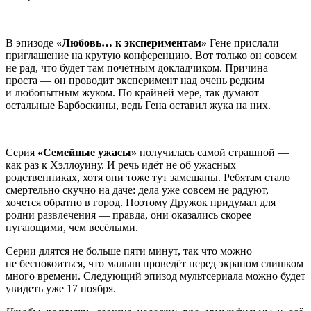
В эпизоде
«Любовь… к экспериментам»
Гене прислали
приглашение на крутую конференцию. Вот только он совсем
не рад, что будет там почётным докладчиком. Причина
проста — он проводит эксперимент над очень редким
и любопытным жуком. По крайней мере, так думают
остальные Барбоскины, ведь Гена оставил жука на них.
Серия
«Семейные ужасы»
получилась самой страшной —
как раз к Хэллоуину. И речь идёт не об ужасных
родственниках, хотя они тоже тут замешаны. Ребятам стало
смертельно скучно на даче: дела уже совсем не радуют,
хочется обратно в город. Поэтому Дружок придумал для
родни развлечения — правда, они оказались скорее
пугающими, чем весёлыми.
Серии длятся не больше пяти минут, так что можно
не беспокоиться, что малыш проведёт перед экраном слишком
много времени. Следующий эпизод мультсериала можно будет
увидеть уже 17 ноября.