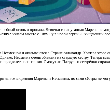
лшебный огонь и пропала. Девочки и напуганная Марена не могу
смеяну? Узнаем вместе с Тлум.Ру в новой серии «Очищающий ого
а Несмеяной и оказываются в Стране саламандр. Хозяева этого о
. Однако, Несмеяна очень обижена на старшую сестру. Теперь вс
и преодолеть испытания. Смогут ли Патруль и сестрёнки справит
ря на все злодеяния Марены и Несмеяны, но сами сёстры не мог