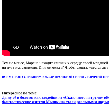
Тем не менее, Марена находит ключик к сердцу своей младшей 
на путь исправления. Или не может? Чтобы узнать, удастся ли
ВСЕМ ПРОПУСТИВШИМ: ОБЗОР ПРОШЛОЙ СЕРИИ «ГОРЯЧИЙ ПР
Интересное по теме:
Да ну её в болото: как злодейки из «Сказочного патруля» о
Фантастические жители Мышкина стали реальными людь