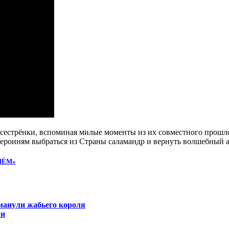
сестрёнки, вспоминая милые моменты из их совместного прошлог
 героиням выбраться из Страны саламандр и вернуть волшебный ар
ИЁМ»
бманули жабьего короля
ми