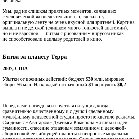
человека.
Увы, ряд не слишком приятных моментов, связанных
с человеческой жизнедеятельностью, сделал эту
оригинальную ленту не очень вкусной для зрителей. Картина
вышла и не детской (слишком много тонкостей анатомии),
но и не взрослой — битвы с рисованным вирусом никак
не способствовали наплыву родителей в кино.
Битва за планету Терра
2007, США
Убытки от военных действий: бюджет $
30
млн, мировые
сборы $
6
млн. На каждый потраченный $
1
вернулось $
0,2
Перед нами наглядная и грустная ситуация, когда
сравнительно качественному и с душой сделанному
мультфильму неизвестной студии просто не хватило рекламы.
Сходные с «Аватаром» Джеймса Кэмерона мотивы и идеи
гуманности, спасение отважным землянином и девочкой-
аборигенкой ее гибнущей планеты и непростые моральные