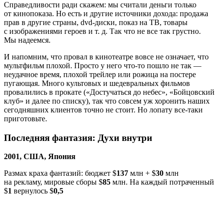
Справедливости ради скажем: мы считали деньги только
от кинопоказа. Но есть и другие источники дохода: продажа
прав в другие страны, dvd-диски, показ на ТВ, товары
с изображениями героев
и т. д.
Так что не все так грустно.
Мы надеемся.
И напомним, что провал в кинотеатре вовсе не означает, что
мультфильм плохой. Просто у него что-то пошло не так —
неудачное время, плохой трейлер или рожица на постере
пугающая. Много культовых и шедевральных фильмов
провалились в прокате («Достучаться до небес», «Бойцовский
клуб» и далее по списку), так что совсем уж хоронить наших
сегодняшних клиентов точно не стоит. Но лопату все-таки
приготовьте.
Последняя фантазия: Духи внутри
2001, США, Япония
Размах краха фантазий: бюджет $
137
млн + $
30
млн
на рекламу, мировые сборы $
85
млн. На каждый потраченный
$
1
вернулось $
0,5