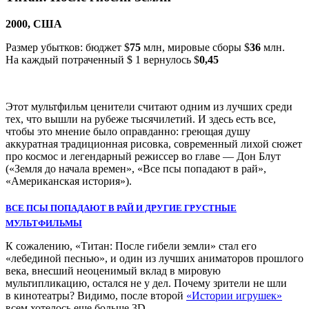
2000, США
Размер убытков: бюджет $
75
млн, мировые сборы $
36
млн.
На каждый потраченный $ 1 вернулось $
0,45
Этот мультфильм ценители считают одним из лучших среди
тех, что вышли на рубеже тысячилетий. И здесь есть все,
чтобы это мнение было оправданно: греющая душу
аккуратная традиционная рисовка, современный лихой сюжет
про космос и легендарный режиссер во главе — Дон Блут
(«Земля до начала времен», «Все псы попадают в рай»,
«Американская история»).
ВСЕ ПСЫ ПОПАДАЮТ В РАЙ И ДРУГИЕ ГРУСТНЫЕ
МУЛЬТФИЛЬМЫ
К сожалению, «Титан: После гибели земли» стал его
«лебединой песнью», и один из лучших аниматоров прошлого
века, внесший неоценимый вклад в мировую
мультипликацию, остался не у дел. Почему зрители не шли
в кинотеатры? Видимо, после второй
«Истории игрушек»
всем хотелось еще больше 3D.