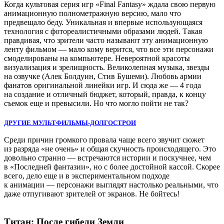
Когда культовая серия игр «Final Fantasy» ждала свою первую
анимационную полнометражную версию, мало что
предвещало беду. Уникальная и впервые использующаяся
технология с фотореалистичными образами людей. Такая
правдивая, что зрители часто называют эту анимационную
ленту фильмом — мало кому верится, что все эти персонажи
смоделированы на компьютере. Невероятной красоты
визуализация и зрелищность. Великолепная музыка, звезды
на озвучке (Алек Болдуин, Стив Бушеми). Любовь армии
фанатов оригинальной линейки игр. И сюда же — 4 года
на создание и отличный бюджет, который, правда, к концу
съемок еще и превысили. Но что могло пойти не так?
ДРУГИЕ МУЛЬТФИЛЬМЫ-ДОЛГОСТРОИ
Среди причин громкого провала чаще всего звучит сюжет
из разряда «не очень» и общая скучность происходящего. Это
довольно странно — встречаются истории и поскучнее, чем
в «Последней фантазии», но с более достойной кассой. Скорее
всего, дело еще и в экспериментальном подходе
к анимации — персонажи выглядят настолько реальными, что
даже отпугивают зрителей от экранов. Не бойтесь!
Титан: После гибели Земли