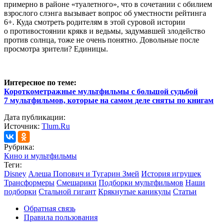
примерно в районе «туалетного», что в сочетании с обилием
взрослого слэнга вызывает вопрос об уместности рейтинга
6+. Куда смотреть родителям в этой суровой истории
о противостоянии крякв и ведьмы, задумавшей злодейство
против солнца, тоже не очень понятно. Довольные после
просмотра зрители? Единицы.
Интересное по теме:
Короткометражные мультфильмы с большой судьбой
7 мультфильмов, которые на самом деле сняты по книгам
Дата публикации:
Источник:
Tlum.Ru
Рубрика:
Кино и мультфильмы
Теги:
Disney
Алеша Попович и Тугарин Змей
История игрушек
Трансформеры
Смешарики
Подборки мультфильмов
Наши
подборки
Стальной гигант
Крякнутые каникулы
Статьи
Обратная связь
Правила пользования