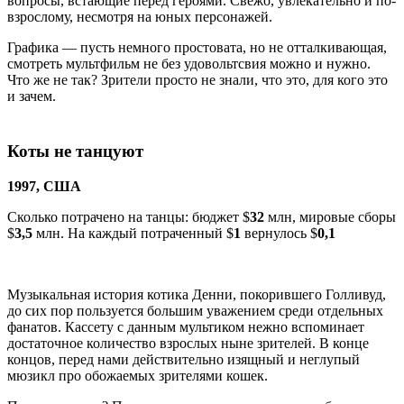
вопросы, встающие перед героями. Свежо, увлекательно и по-
взрослому, несмотря на юных персонажей.
Графика — пусть немного простовата, но не отталкивающая,
смотреть мультфильм не без удовольтсвия можно и нужно.
Что же не так? Зрители просто не знали, что это, для кого это
и зачем.
Коты не танцуют
1997, США
Сколько потрачено на танцы: бюджет $
32
млн, мировые сборы
$
3,5
млн. На каждый потраченный $
1
вернулось $
0,1
Музыкальная история котика Денни, покорившего Голливуд,
до сих пор пользуется большим уважением среди отдельных
фанатов. Кассету с данным мультиком нежно вспоминает
достаточное количество взрослых ныне зрителей. В конце
концов, перед нами действительно изящный и неглупый
мюзикл про обожаемых зрителями кошек.