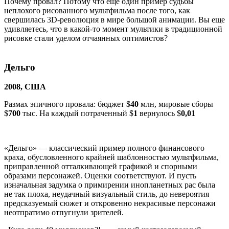
Почему провал? Потому что еще один пример судьбы
неплохого рисованного мультфильма после того, как
свершилась 3D-революция в мире большой анимации. Вы еще
удивляетесь, что в какой-то момент мультики в традиционной
рисовке стали уделом отчаянных оптимистов?
Дельго
2008, США
Размах эпичного провала: бюджет $
40
млн, мировые сборы
$
700
тыс. На каждый потраченный $
1
вернулось $
0,01
«Дельго» — классический пример полного финансового
краха, обусловленного крайней шаблонностью мультфильма,
приправленной отталкивающей графикой и спорными
образами персонажей. Оценки соответствуют. И пусть
изначальная задумка о примирении инопланетных рас была
не так плоха, неудачный визуальный стиль, до невероятия
предсказуемый сюжет и откровенно некрасивые персонажи
неотпратимо отпугнули зрителей.