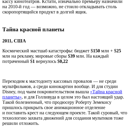
кассу кинотеатров. Кстати, изначально премьеру назначили
на 2010-й год — возможно, не стоило откладывать столь
скоропортящийся продукт в долгий ящик.
Тайна красной планеты
2011, США
Космический мастшаб катастрофы: бюджет $
150
млн + $
25
млн на рекламу, мировые сборы $
39
млн. На каждый
потраченный $
1
вернулось $
0,22
Переходим к мастодонту кассовых провалов — не среди
мультфильмов, а среди кинокартин вообще. И для студии
Disney, под чьим покровительством вышла
«Тайна красной
планеты»
, и для Голливуда в целом это был настоящий удар.
Такой болезненный, что продюсеру Роберту Земекису
пришлось прикрыть свое анимационное отделение
и поставить крест на следующем проекте. Такой суровый, что
технологию захвата движений для создания мультиков тоже
решили отложить.