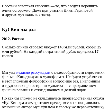
Все-таки советская классика — то, что следует ворошить
очень осторожно. Даже при участии Дины Гариповой
и других музыкальных звезд.
Ку! Кин-дза-дза
2012, Россия
Сколько спичек сгорело: бюджет
140 млн
рублей, сборы
25
млн
рублей. На каждый потраченный рубль вернулось
17
копеек
Мы уже
недавно рассуждали
о целесообразности пересъемки
фильма «Кин-дза-дза» в мультформат. Не будем углубляться
в этот сложный философский вопрос еще раз, а напомним
о трудностях при создании мультика — с прекращением
финансирования и откладыванием в долгий ящик.
Но как бы сложно не складывалась производственная судьба
«Ку! Кин-дза-дза», зрителям прежде всего не понравилось
отношение автора мультфильма к своему же первоисточнику.