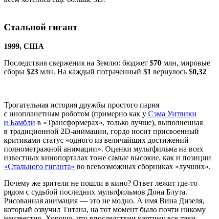
Стальной гигант
1999, США
Последствия свержения на Землю: бюджет $
70
млн, мировые
сборы $
23
млн. На каждый потраченный $
1
вернулось $
0,32
Трогательная история дружбы простого парня
с инопланетным роботом (примерно как у
Сэма Уитвики
и Бамбли
в «Трансформерах», только лучше), выполненная
в традиционной 2D-анимации, гордо носит присвоенный
критиками статус «одного из величайших достижений
полнометражной анимации». Оценки мультфильма на всех
известных кинопорталах тоже самые высокие, как и позиции
«Стального гиганта»
во всевозможных сборниках «лучших».
Почему же зрители не пошли в кино? Ответ лежит где-то
рядом с судьбой последних мультфильмов Дона Блута.
Рисованная анимация — это не модно. А имя Вина Дизеля,
который озвучил Титана, на тот момент было почти никому
неизвестно. Хорошо, что впоследствии картину все-таки