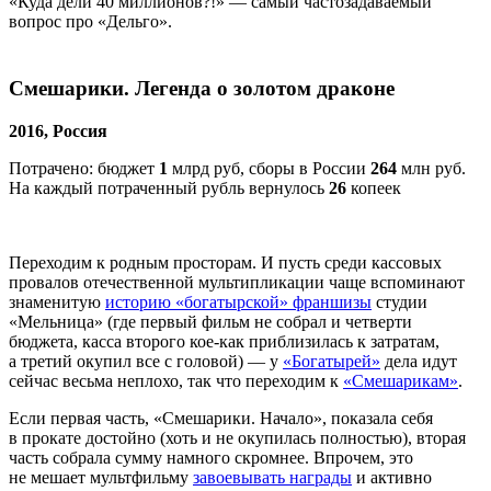
«Куда дели 40 миллионов?!» — самый частозадаваемый
вопрос про «Дельго».
Смешарики. Легенда о золотом драконе
2016, Россия
Потрачено: бюджет
1
млрд руб, сборы в России
264
млн руб.
На каждый потраченный рубль вернулось
26
копеек
Переходим к родным просторам. И пусть среди кассовых
провалов отечественной мультипликации чаще вспоминают
знаменитую
историю «богатырской» франшизы
студии
«Мельница» (где первый фильм не собрал и четверти
бюджета, касса второго кое-как приблизилась к затратам,
а третий окупил все с головой) — у
«Богатырей»
дела идут
сейчас весьма неплохо, так что переходим к
«Смешарикам»
.
Если первая часть, «Смешарики. Начало», показала себя
в прокате достойно (хоть и не окупилась полностью), вторая
часть собрала сумму намного скромнее. Впрочем, это
не мешает мультфильму
завоевывать награды
и активно