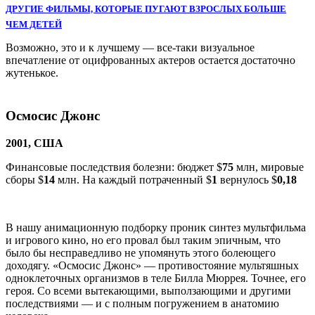
ДРУГИЕ ФИЛЬМЫ, КОТОРЫЕ ПУГАЮТ ВЗРОСЛЫХ БОЛЬШЕ
ЧЕМ ДЕТЕЙ
Возможно, это и к лучшему — все-таки визуальное
впечатление от оцифрованных актеров остается достаточно
жутенькое.
Осмосис Джонс
2001, США
Финансовые последствия болезни: бюджет $
75
млн, мировые
сборы $
14
млн. На каждый потраченный $
1
вернулось $
0,18
В нашу анимационную подборку проник синтез мультфильма
и игрового кино, но его провал был таким эпичным, что
было бы несправедливо не упомянуть этого болеющего
доходягу. «Осмосис Джонс» — противостояние мультяшных
одноклеточных организмов в теле Билла Мюррея. Точнее, его
героя. Со всеми вытекающими, выползающими и другими
последствиями — и с полным погружением в анатомию