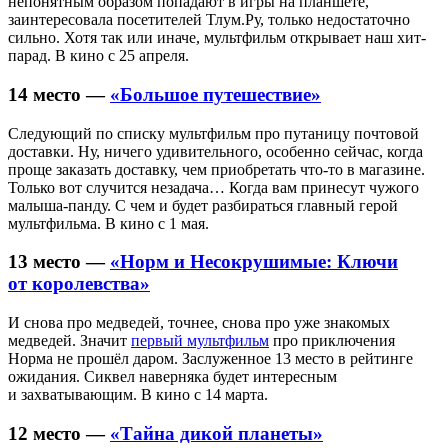
непонятным образом попадают в игры на планшете,
заинтересовала посетителей Тлум.Ру, только недостаточно
сильно. Хотя так или иначе, мультфильм открывает наш хит-
парад. В кино с 25 апреля.
14 место —
«Большое путешествие»
Следующий по списку мультфильм про путаницу почтовой
доставки. Ну, ничего удивительного, особенно сейчас, когда
проще заказать доставку, чем приобретать что-то в магазине.
Только вот случится незадача… Когда вам принесут чужого
малыша-панду. С чем и будет разбираться главный герой
мультфильма. В кино с 1 мая.
13 место —
«Норм и Несокрушимые: Ключи
от королевства»
И снова про медведей, точнее, снова про уже знакомых
медведей. Значит
первый мультфильм
про приключения
Норма не прошёл даром. Заслуженное 13 место в рейтинге
ожидания. Сиквел наверняка будет интересным
и захватывающим. В кино с 14 марта.
12 место —
«Тайна дикой планеты»