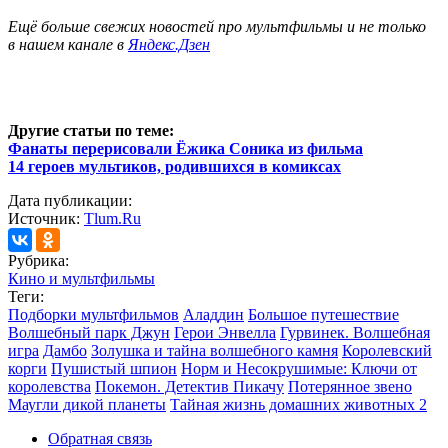
Ещё больше свежих новостей про мультфильмы и не только
в нашем канале в
Яндекс.Дзен
Другие статьи по теме:
Фанаты перерисовали Ёжика Соника из фильма
14 героев мультиков, родившихся в комиксах
Дата публикации:
Источник:
Tlum.Ru
Рубрика:
Кино и мультфильмы
Теги:
Подборки мультфильмов
Аладдин
Большое путешествие
Волшебный парк Джун
Герои Энвелла
Гурвинек. Волшебная
игра
Дамбо
Золушка и тайна волшебного камня
Королевский
корги
Пушистый шпион
Норм и Несокрушимые: Ключи от
королевства
Покемон. Детектив Пикачу
Потерянное звено
Маугли дикой планеты
Тайная жизнь домашних животных 2
Обратная связь