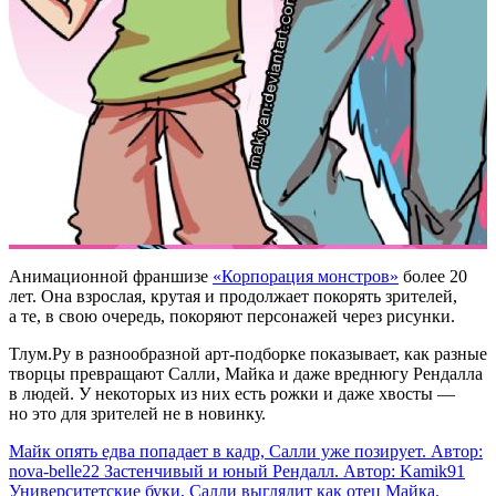
Анимационной франшизе
«Корпорация монстров»
более 20
лет. Она взрослая, крутая и продолжает покорять зрителей,
а те, в свою очередь, покоряют персонажей через рисунки.
Тлум.Ру в разнообразной арт-подборке показывает, как разные
творцы превращают Салли, Майка и даже вреднюгу Рендалла
в людей. У некоторых из них есть рожки и даже хвосты —
но это для зрителей не в новинку.
Майк опять едва попадает в кадр, Салли уже позирует. Автор:
nova-belle22
Застенчивый и юный Рендалл. Автор: Kamik91
Университетские буки, Салли выглядит как отец Майка.