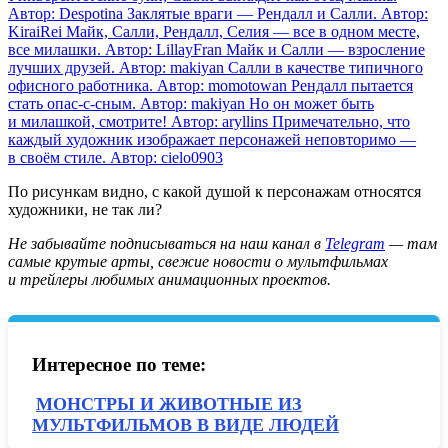
Автор: Despotina
Заклятые враги — Рендалл и Салли. Автор:
KiraiRei
Майк, Салли, Рендалл, Селия — все в одном месте,
все милашки. Автор: LillayFran
Майк и Салли — взросление
лучших друзей. Автор: makiyan
Салли в качестве типичного
офисного работника. Автор: momotowan
Рендалл пытается
стать опас-с-сным. Автор: makiyan
Но он может быть
и милашкой, смотрите! Автор: aryllins
Примечательно, что
каждый художник изображает персонажей неповторимо —
в своём стиле. Автор: cielo0903
По рисункам видно, с какой душой к персонажам относятся
художники, не так ли?
Не забывайте подписываться на наш канал в
Telegram
— там
самые крутые арты, свежие новости о мультфильмах
и трейлеры любимых анимационных проектов.
Интересное по теме:
МОНСТРЫ И ЖИВОТНЫЕ ИЗ
МУЛЬТФИЛЬМОВ В ВИДЕ ЛЮДЕЙ