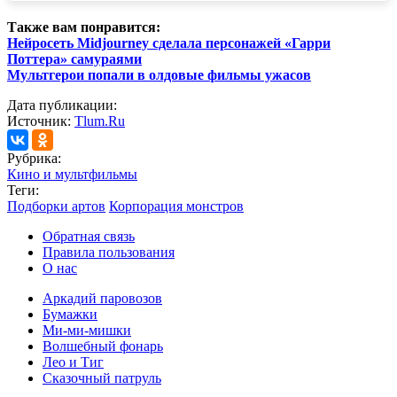
Также вам понравится:
Нейросеть Midjourney сделала персонажей «Гарри
Поттера» самураями
Мультгерои попали в олдовые фильмы ужасов
Дата публикации:
Источник:
Tlum.Ru
Рубрика:
Кино и мультфильмы
Теги:
Подборки артов
Корпорация монстров
Обратная связь
Правила пользования
О нас
Аркадий паровозов
Бумажки
Ми-ми-мишки
Волшебный фонарь
Лео и Тиг
Сказочный патруль