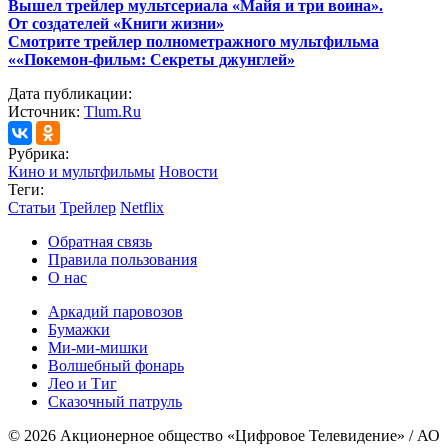
Вышел трейлер мультсериала «Майя и три воина».
От создателей «Книги жизни»
Смотрите трейлер полнометражного мультфильма
««Покемон-фильм: Секреты джунглей»
Дата публикации:
Источник:
Tlum.Ru
Рубрика:
Кино и мультфильмы
Новости
Теги:
Статьи
Трейлер
Netflix
Обратная связь
Правила пользования
О нас
Аркадий паровозов
Бумажки
Ми-ми-мишки
Волшебный фонарь
Лео и Тиг
Сказочный патруль
© 2026 Акционерное общество «Цифровое Телевидение» / АО