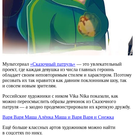
Мультсериал
«Сказочный патруль»
— это увлекательный
проект, где каждая девушка из числа главных героинь
обладает своим неповторимым стилем и характером. Поэтому
рисовать их так нравится как давним поклонникам шоу, так
и совсем новым зрителям.
Российские художники с ником Vika Nika показали, как
можно переосмыслить образы девчонок из Сказочного
патруля — а заодно продемонстрировали их крепкую дружбу.
Варя
Варя
Маша
Алёнка
Маша и Варя
Варя и Снежка
Ещё больше классных артов художников можно найти
в соцсетях по нику.