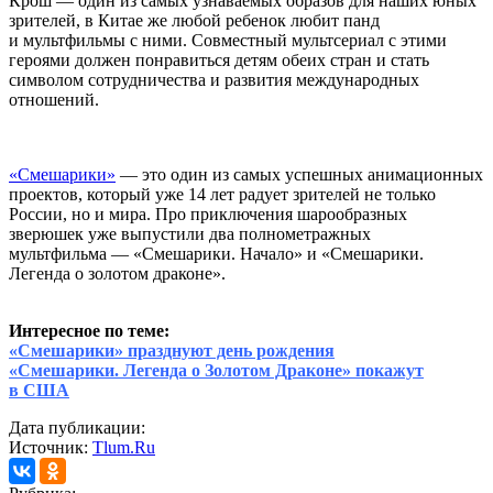
Крош — один из самых узнаваемых образов для наших юных
зрителей, в Китае же любой ребенок любит панд
и мультфильмы с ними. Совместный мультсериал с этими
героями должен понравиться детям обеих стран и стать
символом сотрудничества и развития международных
отношений.
«Смешарики»
— это один из самых успешных анимационных
проектов, который уже 14 лет радует зрителей не только
России, но и мира. Про приключения шарообразных
зверюшек уже выпустили два полнометражных
мультфильма — «Смешарики. Начало» и «Смешарики.
Легенда о золотом драконе».
Интересное по теме:
«Смешарики» празднуют день рождения
«Смешарики. Легенда о Золотом Драконе» покажут
в США
Дата публикации:
Источник:
Tlum.Ru