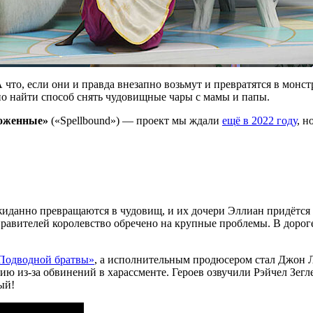
 что, если они и правда внезапно возьмут и превратятся в монс
но найти способ снять чудовищные чары с мамы и папы.
оженные»
(
«Spellbound») — проект мы ждали
ещё в 2022 году
, н
жиданно превращаются в чудовищ, и их дочери Эллиан придётся 
правителей королевство обречено на крупные проблемы. В дороге
Подводной братвы»
, а
исполнительным продюсером стал Джон Лас
ию из-за обвинений в харассменте.
Героев
озвучили Рэйчел Зегл
ый!