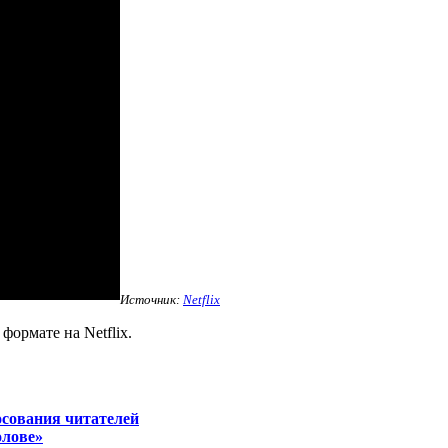
Источник:
Netflix
ормате на Netflix.
сования читателей
олове»