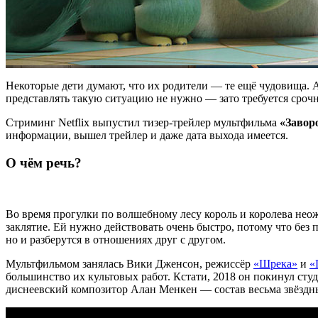
Некоторые дети думают, что их родители — те ещё чудовища. А
представлять такую ситуацию не нужно — зато требуется сроч
Стриминг Netflix выпустил тизер-трейлер мультфильма
«Завор
информации, вышел трейлер и даже дата выхода имеется.
О чём речь?
Во время прогулки по волшебному лесу король и королева нео
заклятие. Ей нужно действовать очень быстро, потому что без 
но и разберутся в отношениях друг с другом.
Мультфильмом занялась
Вики Дженсон,
режиссёр
«Шрека»
и
«
большинство их культовых работ. Кстати, 2018 он покинул студ
диснеевский композитор Алан Менкен — состав весьма звёздн