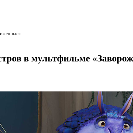
ороженные»
стров в мультфильме «Заворо