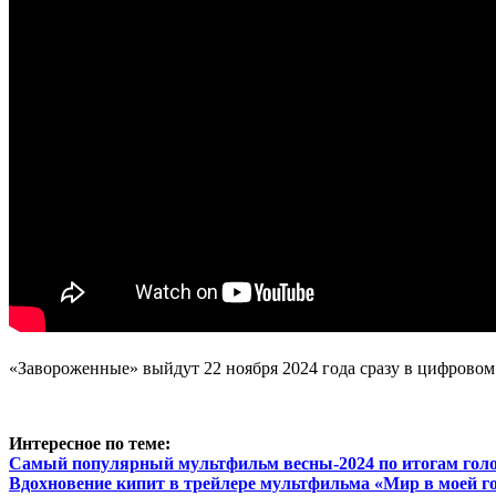
«Завороженные» выйдут 22 ноября 2024 года сразу в цифровом ф
Интересное по теме:
Самый популярный мультфильм весны-2024 по итогам голо
Вдохновение кипит в трейлере мультфильма «Мир в моей г