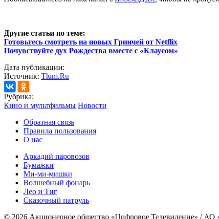
Другие статьи по теме:
Готовьтесь смотреть на новых Гринчей от Netflix
Почувствуйте дух Рождества вместе с «Клаусом»
Дата публикации:
Источник:
Tlum.Ru
Рубрика:
Кино и мультфильмы
Новости
Обратная связь
Правила пользования
О нас
Аркадий паровозов
Бумажки
Ми-ми-мишки
Волшебный фонарь
Лео и Тиг
Сказочный патруль
© 2026 Акционерное общество «Цифровое Телевидение» / АО