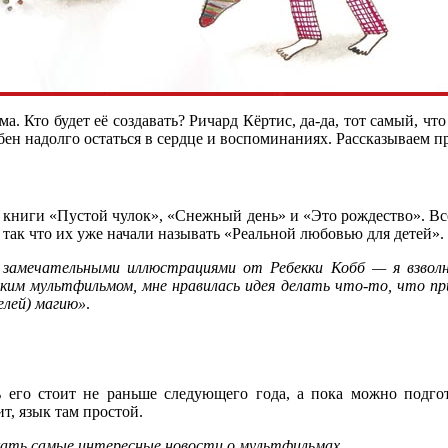
а. Кто будет её создавать? Ричард Кёртис, да-да, тот самый, чт
обен надолго остаться в сердце и воспоминаниях. Рассказываем п
т книги «Пустой чулок», «Снежный день» и «Это рождество». Вс
 так что их уже начали называть «Реальной любовью для детей».
замечательными иллюстрациями от Ребекки Кобб — я взволно
м мультфильмом, мне нравилась идея делать что-то, что пр
елей) магию»
.
ь его стоит не раньше следующего года, а пока можно подгот
ит, язык там простой.
кать самые интересные новости о мультфильмах.