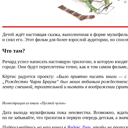
Детей ждёт настоящая сказка, выполненная в форме мультфильм
и снял его. Этот фильм для более взрослой аудитории, но спос
Что там?
Ричард успел написать настоящую трилогию, в которую входя
городе. Они будут переплетены точно, как в том самом фильме,
Кёртис радуется проекту:
«Было приятно писать книги — с 
„Рождество Чарли Брауна“ был моим любимым рождественски
ленту смешной, трогательной и вызвать в воображении (зрит
Иллюстрация из книги «Пустой чулок»
Дата выхода мультфильма пока неизвестна. Возможно, ждат
но не забывайте, что трилогия в первую очередь детская, а знач
Подписывайтесь на наш канал в
Яндекс.Дзен
, чтобы не пропус