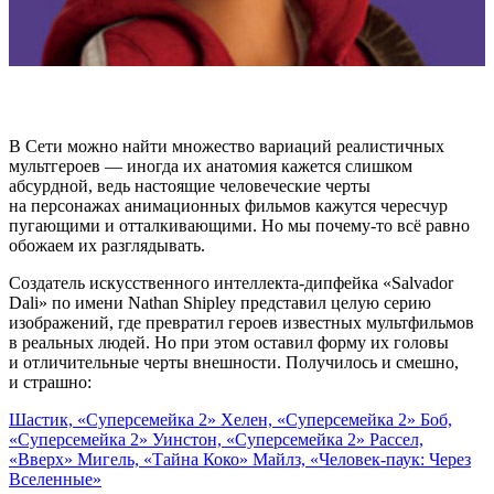
В Сети можно найти множество вариаций реалистичных
мультгероев — иногда их анатомия кажется слишком
абсурдной, ведь настоящие человеческие черты
на персонажах анимационных фильмов кажутся чересчур
пугающими и отталкивающими. Но мы почему-то всё равно
обожаем их разглядывать.
Создатель искусственного интеллекта-дипфейка «
Salvador
Dali»
по имени
Nathan Shipley представил целую серию
изображений, где превратил героев известных мультфильмов
в реальных людей. Но при этом оставил форму их головы
и отличительные черты внешности. Получилось и смешно,
и страшно:
Шастик, «Суперсемейка 2»
Хелен, «Суперсемейка 2»
Боб,
«Суперсемейка 2»
Уинстон, «Суперсемейка 2»
Рассел,
«Вверх»
Мигель, «Тайна Коко»
Майлз, «Человек-паук: Через
Вселенные»