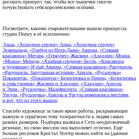
рисовать принцесс так, чтобы все пышечки смогли
почувствовать себя королевскими особами.
Посмотрите, какими очаровательными вышли принцессы
студии Disney в её исполнении:
Эльза, «Холодное сердце»
Анна, «Холодное сердце»
Эсмеральда, «Горбун из Нотр-Дама»
Аврора, «Спящая
красавица»
Мегара, «Геркулес»
Жасмин, «Аладдин»
Моана,
«Моана»
Мерида, «Храбрая сердцем»
Белль, «Красавица
и чудовище»
И ещё Аврора, «Спящая красавица»
Рапунцель,
«Рапунцель: Запутанная история»
Ариэль, «Русалочка»
Покахонтас, «Покахонтас»
Белоснежка и Принц, «Белоснежка
и семь гномов»
Жасмин и Аладдин, «Аладдин»
Ариэль
и Эрик, «Русалочка»
Малефисента, «Спящая красавица»
Урсула, «Русалочка»
Ариэль и Урсула поменялись местами,
и вот, что из этого вышло
Спасибо художнице за такие яркие работы, раскрывающие
важную и серьёзную тему толерантности к людям самых
разных размеров. Подборка вызвала в Сети неоднозначный
резонанс, но свою миссию она выполняет отлично. Ещё
больше рисунков
Кристал Уолтер
можно найти на [данные
удалены].