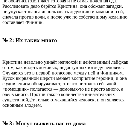
не обойтись) застилает готовая и не самая полезная еда.
Расследовать дело берётся Кристина, она обожает загадки,
не упускает шанса использовать дедукцию и компанию ей,
сначала против воли, а после уже по собственному желанию,
составляет Финник.
№ 2: Их таких много
Кристина невольно узнаёт неплохой и действенный лайфхак
о том, как видеть домовых, недоступных взгляду человека.
Случается это в первой потасовке между ней и Финником.
Кусок вырванной шерсти меняет восприятие героини, и она
с удивлением обнаруживает, что это не только ей такой
«помощник» полагается — домовых-то не просто много, а
очень
много. Против такого количества внимательных
существ пойдёт только отчаявшийся человек, и он является
основным злодеем.
№ 3: Могут выжить вас из дома