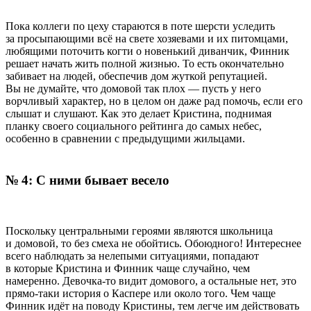
Пока коллеги по цеху стараются в поте шерсти уследить
за просыпающими всё на свете хозяевами и их питомцами,
любящими поточить когти о новенький диванчик, Финник
решает начать жить полной жизнью. То есть окончательно
забивает на людей, обеспечив дом жуткой репутацией.
Вы не думайте, что домовой так плох — пусть у него
ворчливый характер, но в целом он даже рад помочь, если его
слышат и слушают. Как это делает Кристина, поднимая
планку своего социального рейтинга до самых небес,
особенно в сравнении с предыдущими жильцами.
№ 4: С ними бывает весело
Поскольку центральными героями являются школьница
и домовой, то без смеха не обойтись. Обоюдного! Интереснее
всего наблюдать за нелепыми ситуациями, попадают
в которые Кристина и Финник чаще случайно, чем
намеренно. Девочка-то видит домового, а остальные нет, это
прямо-таки история о Каспере или около того. Чем чаще
Финник идёт на поводу Кристины, тем легче им действовать