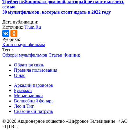
Трейлер «Финника»: домовой, который не смог выселить
семью
30 мультфильмов, которые стоит ждать в 2022 году
Дата публикации:
Источник:
Tlum.Ru
Рубрика:
Кино и мультфильмы
Теги:
Обзоры мультфильмов
Статьи
Финник
Обратная связь
Правила пользования
О нас
Аркадий паровозов
Бумажки
Ми-ми-мишки
Волшебный фонарь
Лео и Тиг
Сказочный патруль
© 2026 Акционерное общество «Цифровое Телевидение» / АО
«ЦТВ».