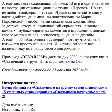
А ещё здесь есть оживающая обложка, 13 игр и оригинальные
иллюстрации от анимационной студии «Паровоз». Но кто
не любит спойлеры — тот мы. Лучше сами читайте книгу,
наслаждайтесь динамичным повествованием Марии
Парфёновой и необычными сюжетными ходами. Ведь
за детской историей приключений скрывается несколько
важных, глубоко лиричных моментов о взрослении, поиске
своего места в мире и всепобеждающей силе дружбы.
А ещё — об избыточности суеверий, потому что чёрный
кот — это просто чёрный кот! И, кстати, он зовёт вас
на вечеринку по поводу своего дня рождения.
Промокод
«DEVAR20SP»
дает скидку
20%
на покупку книги
«Сказочный патруль. Пять королевств»
на Ozon
.
Срок действия промокода до 31 августа 2021 года.
Интересное по теме:
Волшебницы из «Сказочного патруля» стали шпионками
15 смешных стоп-кадров из «Сказочного патруля»: часть
2!
Дата публикации:
Источник:
Tlum.Ru