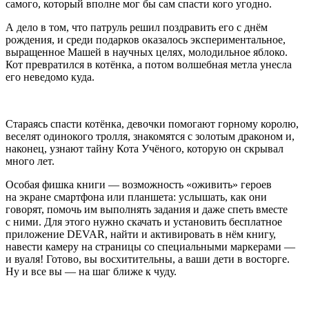
самого, который вполне мог бы сам спасти кого угодно.
А дело в том, что патруль решил поздравить его с днём
рождения, и среди подарков оказалось экспериментальное,
выращенное Машей в научных целях, молодильное яблоко.
Кот превратился в котёнка, а потом волшебная метла унесла
его неведомо куда.
Стараясь спасти котёнка, девочки помогают горному королю,
веселят одинокого тролля, знакомятся с золотым драконом и,
наконец, узнают тайну Кота Учёного, которую он скрывал
много лет.
Особая фишка книги — возможность «оживить» героев
на экране смартфона или планшета: услышать, как они
говорят, помочь им выполнять задания и даже спеть вместе
с ними. Для этого нужно скачать и установить бесплатное
приложение DEVAR, найти и активировать в нём книгу,
навести камеру на страницы со специальными маркерами —
и вуаля! Готово, вы восхитительны, а ваши дети в восторге.
Ну и все вы — на шаг ближе к чуду.