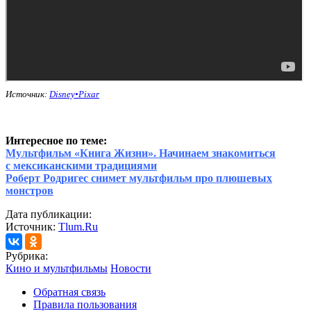
Источник:
Disney•Pixar
Интересное по теме:
Мультфильм «Книга Жизни». Начинаем знакомиться
с мексиканскими традициями
Роберт Родригес снимет мультфильм про плюшевых
монстров
Дата публикации:
Источник:
Tlum.Ru
Рубрика:
Кино и мультфильмы
Новости
Обратная связь
Правила пользования