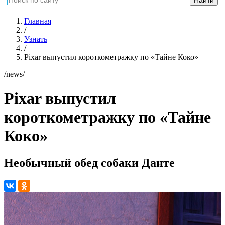
Главная
/
Узнать
/
Pixar выпустил короткометражку по «Тайне Коко»
/news/
Pixar выпустил
короткометражку по «Тайне
Коко»
Необычный обед собаки Данте