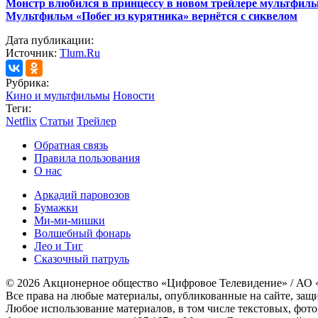
Монстр влюбился в принцессу в новом трейлере мультфил
Мультфильм «Побег из курятника» вернётся с сиквелом
Дата публикации:
Источник:
Tlum.Ru
Рубрика:
Кино и мультфильмы
Новости
Теги:
Netflix
Статьи
Трейлер
Обратная связь
Правила пользования
О нас
Аркадий паровозов
Бумажки
Ми-ми-мишки
Волшебный фонарь
Лео и Тиг
Сказочный патруль
© 2026 Акционерное общество «Цифровое Телевидение» / АО
Все права на любые материалы, опубликованные на сайте, защ
Любое использование материалов, в том числе текстовых, фото