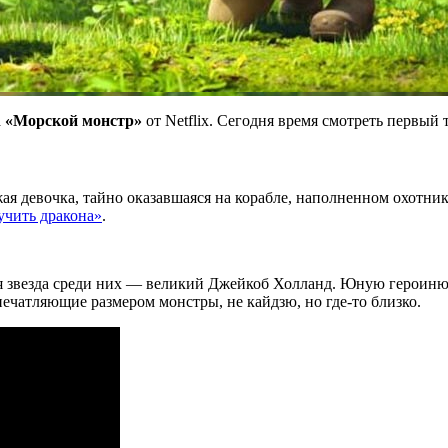
а
«Морской монстр»
от Netflix. Сегодня время смотреть первый
ая девочка, тайно оказавшаяся на корабле, наполненном охотни
учить дракона»
.
ая звезда среди них — великий Джейкоб Холланд. Юную героиню з
ечатляющие размером монстры, не кайдзю, но где-то близко.