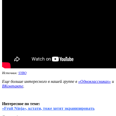
Источник:
SYBO
Еще больше интересного в нашей группе в
«Одн
оклассниках»
и
ВКонтакте
.
Интересное по теме:
«Fruit Ninja», кстати, тоже хотят экранизировать