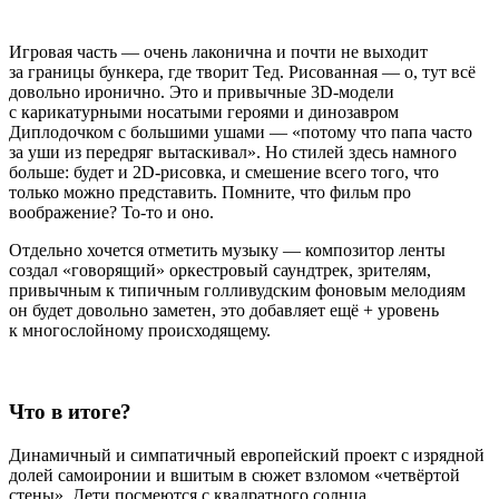
Игровая часть — очень лаконична и почти не выходит
за границы бункера, где творит Тед. Рисованная — о, тут всё
довольно иронично. Это и привычные 3D-модели
с карикатурными носатыми героями и динозавром
Диплодочком с большими ушами — «потому что папа часто
за уши из передряг вытаскивал». Но стилей здесь намного
больше: будет и 2D-рисовка, и смешение всего того, что
только можно представить. Помните, что фильм про
воображение? То-то и оно.
Отдельно хочется отметить музыку — композитор ленты
создал «говорящий» оркестровый саундтрек, зрителям,
привычным к типичным голливудским фоновым мелодиям
он будет довольно заметен, это добавляет ещё + уровень
к многослойному происходящему.
Что в итоге?
Динамичный и симпатичный европейский проект с изрядной
долей самоиронии и вшитым в сюжет взломом «четвёртой
стены». Дети посмеются с квадратного солнца