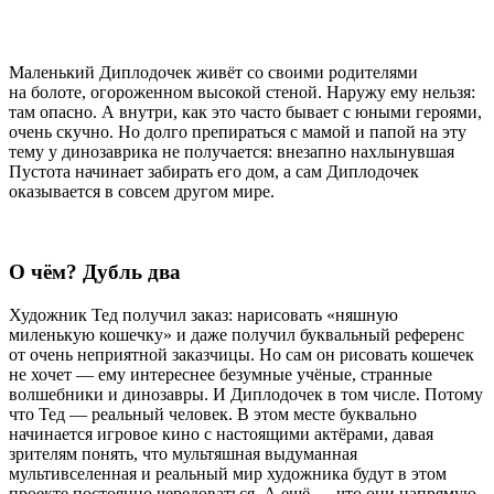
Маленький Диплодочек живёт со своими родителями
на болоте, огороженном высокой стеной. Наружу ему нельзя:
там опасно. А внутри, как это часто бывает с юными героями,
очень скучно. Но долго препираться с мамой и папой на эту
тему у динозаврика не получается: внезапно нахлынувшая
Пустота начинает забирать его дом, а сам Диплодочек
оказывается в совсем другом мире.
О чём? Дубль два
Художник Тед получил заказ: нарисовать «няшную
миленькую кошечку» и даже получил буквальный референс
от очень неприятной заказчицы. Но сам он рисовать кошечек
не хочет — ему интереснее безумные учёные, странные
волшебники и динозавры. И Диплодочек в том числе. Потому
что Тед — реальный человек. В этом месте буквально
начинается игровое кино с настоящими актёрами, давая
зрителям понять, что мультяшная выдуманная
мультивселенная и реальный мир художника будут в этом
проекте постоянно чередоваться. А ещё — что они напрямую