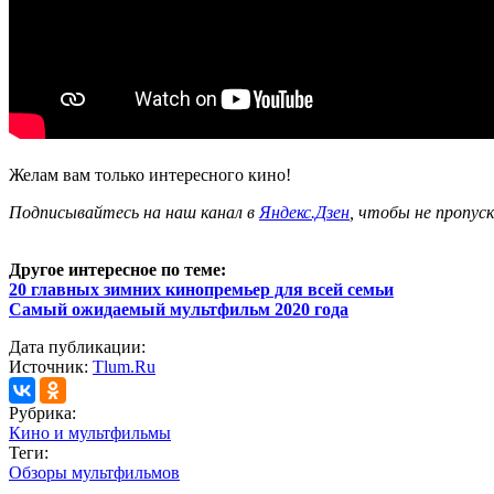
Желам вам только интересного кино!
Подписывайтесь на наш канал в
Яндекс.Дзен
, чтобы не пропус
Другое интересное по теме:
20 главных зимних кинопремьер для всей семьи
Самый ожидаемый мультфильм 2020 года
Дата публикации:
Источник:
Tlum.Ru
Рубрика:
Кино и мультфильмы
Теги:
Обзоры мультфильмов