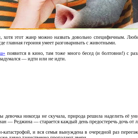
 хотя этот жанр можно назвать довольно специфичным. Любит
 где главная героиня умеет разговаривать с животными.
ла»
появится в кино, там тоже много бесед (и болтовни!) с 
 задумался — идти или не идти.
бы девочка никогда не скучала, природа решила наделить её у
илиан — Реджина — старается каждый день предостеречь дочь от
-катастрофой, и вся семья вынуждена в очередной раз переезжат
е уже давно таинственно пропадают звери…