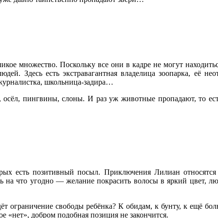
икое множество. Поскольку все они в кадре не могут находитьс
юдей. Здесь есть экстравагантная владелица зоопарка, её не
-журналистка, школьница-задира…
а, осёл, пингвины, слоны. И раз уж животные пропадают, то ес
рых есть позитивный посыл. Приключения Лилиан относятся 
 на что угодно — желание покрасить волосы в яркий цвет, лю
дёт ограничение свободы ребёнка? К обидам, к бунту, к ещё бо
ое «нет», добром подобная позиция не закончится.