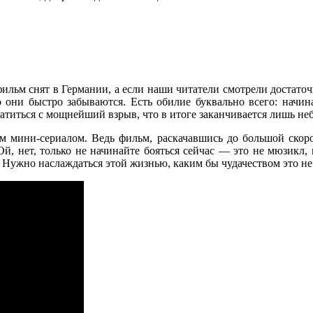
ильм снят в Германии, а если наши читатели смотрели достаточн
о они быстро забываются. Есть обилие буквально всего: начи
вратиться с мощнейший взрыв, что в итоге заканчивается лишь н
 мини-сериалом. Ведь фильм, раскачавшись до большой скорос
й, нет, только не начинайте бояться сейчас — это не мюзикл, 
й. Нужно наслаждаться этой жизнью, каким бы чудачеством это 