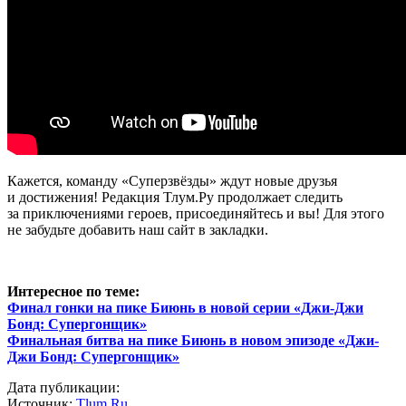
Кажется, команду «Суперзвёзды» ждут новые друзья
и достижения! Редакция Тлум.Ру продолжает следить
за приключениями героев, присоединяйтесь и вы! Для этого
не забудьте добавить наш сайт в закладки.
Интересное по теме:
Финал гонки на пике Биюнь в новой серии «Джи-Джи
Бонд: Супергонщик»
Финальная битва на пике Биюнь в новом эпизоде «Джи-
Джи Бонд: Супергонщик»
Дата публикации:
Источник:
Tlum.Ru