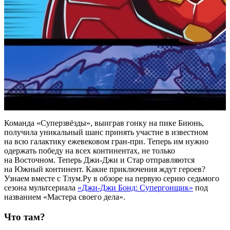
К
оманда
«Суперзвёзды
», выиграв гонку на пике Биюнь,
получила уникальный шанс принять участие в известном
на всю галактику ежевековом гран-при
. Теперь им нужно
одержать победу на всех континентах, не только
на Восточном. Теперь Джи-Джи и Стар отправляются
на Южный континент. Какие приключения ждут героев?
Узнаем вместе с Тлум.Ру в обзоре на первую серию седьмого
сезона мультсериала
«Джи-Джи Бонд: Супергонщик»
под
названием «Мастера своего дела»
.
Что там?