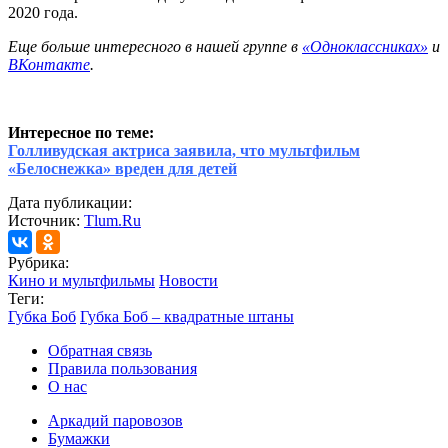
2020 года.
Еще больше интересного в нашей группе в
«Одноклассниках»
и
ВКонтакте
.
Интересное по теме:
Голливудская актриса заявила, что мультфильм
«Белоснежка» вреден для детей
Дата публикации:
Источник:
Tlum.Ru
Рубрика:
Кино и мультфильмы
Новости
Теги:
Губка Боб
Губка Боб – квадратные штаны
Обратная связь
Правила пользования
О нас
Аркадий паровозов
Бумажки