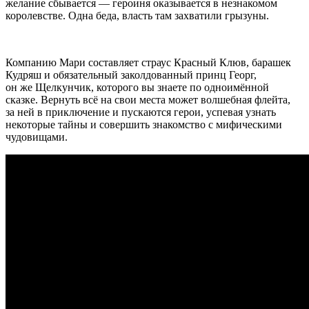
желание сбывается — героиня оказывается в незнакомом
королевстве. Одна беда, власть там захватили грызуны.
Компанию Мари составляет страус Красный Клюв, барашек
Кудряш и обязательный заколдованный принц Георг,
он же Щелкунчик, которого вы знаете по одноимённой
сказке. Вернуть всё на свои места может волшебная флейта,
за ней в приключение и пускаются герои, успевая узнать
некоторые тайны и совершить знакомство с мифическими
чудовищами.