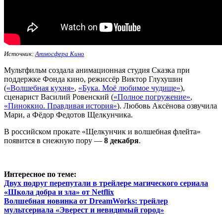
Источник:
Атмосфера Кино
Мультфильм создала анимационная студия Сказка при
поддержке Фонда кино, режиссёр Виктор Глухушин
(
«Волшебная кухня»
,
«Бука. Моё любимое чудище»
),
сценарист Василий Ровенский (
«Полное погружение»
,
«Пиноккио. Правдивая история»
). Любовь Аксёнова озвучила
Мари, а Фёдор Федотов Щелкунчика.
В российском прокате «Щелкунчик и волшебная флейта»
появится в снежную пору —
8 декабря
.
Интересное по теме:
Двух подруг перепутали в трейлере магического сериала
«Школа добра и зла» от Netflix
Волшебная новинка от DreamWorks: трейлер
мультсериала «Эверест и невидимый город»