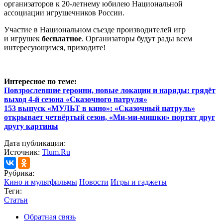
организаторов к 20-летнему юбилею Национальной
ассоциации игрушечников России.
Участие в Национальном съезде производителей игр
и игрушек
бесплатное
. Организаторы будут рады всем
интересующимся, приходите!
Интересное по теме:
Повзрослевшие героини, новые локации и наряды: грядёт
выход 4-й сезона «Сказочного патруля»
153 выпуск «МУЛЬТ в кино»: «Сказочный патруль»
открывает четвёртый сезон, «Ми-ми-мишки» портят друг
другу картины
Дата публикации:
Источник:
Tlum.Ru
Рубрика:
Кино и мультфильмы
Новости
Игры и гаджеты
Теги:
Статьи
Обратная связь