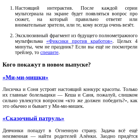
Настоящий интерактив. После каждой серии
мультсериала на экране будет появляться вопрос про
сюжет, на который правильно ответят или
внимательные зрители, или те, кому всегда очень везёт.
Эксклюзивный фрагмент из будущего полнометражного
мультфильма
«Фиксики против кработов»
. Целых 4
минуты, чем не праздник? Если вы ещё не посмотрели
трейлер, то
спешите
.
Кого покажут в новом выпуске?
«Ми-ми-мишки»
Лисичка и Соня устроят настоящий конкурс красоты. Только
их главные болельщики — Кеша и Саня, пожалуй, слишком
сильно увлекутся вопросом «кто же должен победить?», как
это обычно и бывает у Ми-ми-мишек.
«Сказочный патруль»
Девчонки попадут в Огненную страну. Задача всё ещё
неизменная — найти родителей Алёнки. Заодно придётся