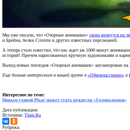
Мы уже писали, что «Озорные анимашки»
скоро вернутся на э
и Брейна, белки Слэппи и других известных персонажей.
А теперь стало известно, что нас ждет аж 1000 минут анимации
историй! Причем нарисованных вручную художниками и карикат
Выход новых эпизодов «Озорных анимашек» запланирован на 20
Еще больше интересного в нашей группе в
«Одноклассниках»
и
Интересное по теме:
Новым главой Pixar может стать режиссер «Головоломки»
Дата публикации:
Источник:
Tlum.Ru
Рубрика: