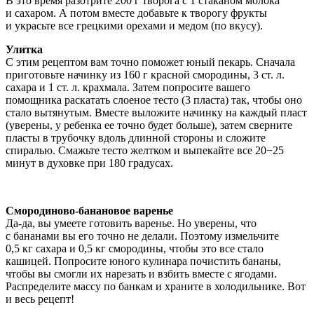
В это время разотрите 200 г творога с 1 стаканом молока
и сахаром. А потом вместе добавьте к творогу фрукты
и украсьте все грецкими орехами и медом (по вкусу).
Улитка
С этим рецептом вам точно поможет юный пекарь. Сначала
приготовьте начинку из 160 г красной смородины, 3 ст. л.
сахара и 1 ст. л. крахмала. Затем попросите вашего
помощника раскатать слоеное тесто (3 пласта) так, чтобы оно
стало вытянутым. Вместе выложите начинку на каждый пласт
(уверены, у ребенка ее точно будет больше), затем сверните
пласты в трубочку вдоль длинной стороны и сложите
спиралью. Смажьте тесто желтком и выпекайте все 20−25
минут в духовке при 180 градусах.
Смородиново-банановое варенье
Да-да, вы умеете готовить варенье. Но уверены, что
с бананами вы его точно не делали. Поэтому измельчите
0,5 кг сахара и 0,5 кг смородины, чтобы это все стало
кашицей. Попросите юного кулинара почистить бананы,
чтобы вы смогли их нарезать и взбить вместе с ягодами.
Распределите массу по банкам и храните в холодильнике. Вот
и весь рецепт!