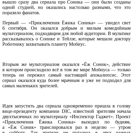
вышло сразу два сериала про Соника — они были созданы
одной студией, но оказались настолько разными, что это
поразило фанатов.
Первый — «Приключения Ёжика Соника» — увидел свет
6 сентября. Он оказался добрым и милым комедийным
мультсериалом, подходящим для любой аудитории. В мультике
рассказывалось о Сонике и Тейлзе, которые мешали доктору
Роботнику захватывать планету Мобиус.
Вторым же мультсериалом оказался «Ёж Соник», действие
в котором происходило всё в том же мире Мобиуса — только
теперь он пережил самый настоящий апокалипсис. Этот
сериал оказался куда более мрачным и уже не подходил для
самых маленьких зрителей.
Идея запустить два сериала одновременно пришла в голову
вице-президенту компании DIC, известной зрителям начала
двухтысячных по мультсериалу «Инспектор Гаджет». Проект
«Приключения Ёжика Соника» выходил по будням,
а «Ёж Соник» транслировался раз в неделю — утром
в субботу. Так зрители не путались в двух разных