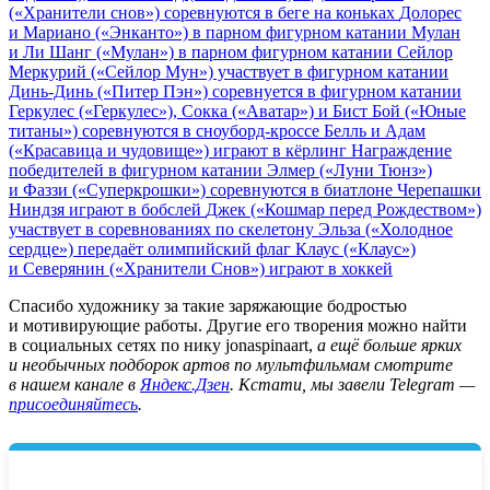
(«Хранители снов») соревнуются в беге на коньках
Долорес
и Мариано («Энканто») в парном фигурном катании
Мулан
и Ли Шанг («Мулан») в парном фигурном катании
Сейлор
Меркурий («Сейлор Мун») участвует в фигурном катании
Динь-Динь («Питер Пэн») соревнуется в фигурном катании
Геркулес («Геркулес»), Сокка («Аватар») и Бист Бой («Юные
титаны») соревнуются в сноуборд-кроссе
Белль и Адам
(«Красавица и чудовище») играют в кёрлинг
Награждение
победителей в фигурном катании
Элмер («Луни Тюнз»)
и Фаззи («Суперкрошки») соревнуются в биатлоне
Черепашки
Ниндзя играют в бобслей
Джек («Кошмар перед Рождеством»)
участвует в соревнованиях по скелетону
Эльза («Холодное
сердце») передаёт олимпийский флаг
Клаус («Клаус»)
и Северянин («Хранители Снов») играют в хоккей
Спасибо художнику за такие заряжающие бодростью
и мотивирующие работы. Другие его творения можно найти
в социальных сетях по нику
jonaspinaart,
а ещё больше ярких
и необычных подборок артов по мультфильмам смотрите
в нашем канале в
Яндекс.Дзен
. Кстати, мы завели Telegram —
присоединяйтесь
.