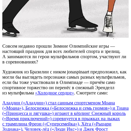
Совсем недавно прошли Зимние Олимпийские игры —
настоящий праздник для всех любителей спорта и зрелищ.
А занимаются ли герои мультфильмов спортом, участвуют ли
в соревнованиях?
Художник из Бразилии с ником jonaspinaart предположил, как
могли бы выглядеть персонажи самых разных мультфильмов,
если бы тоже участвовали в Олимпиаде — причём само
спортивное торжество он перенёс в снежный Эренделл
из мультфильма
«Холодное сердце»
. Смотрите сами:
Аладдин («Аладдин») стал санным спортсменом
Моана
(«Моана»), Белоснежка («Белоснежка и семь гномов») и Тиана
(«Принцесса и лягушка») играют в кёрлинг
Снежный король
(«Время приключений») соревнуется в прыжках на лыжах
с трамплина
Фреон («Суперсемейка»), Хёга («Рыцари
Зодиака»), Человек-лёд («Люди Икс») и Джек Фрост