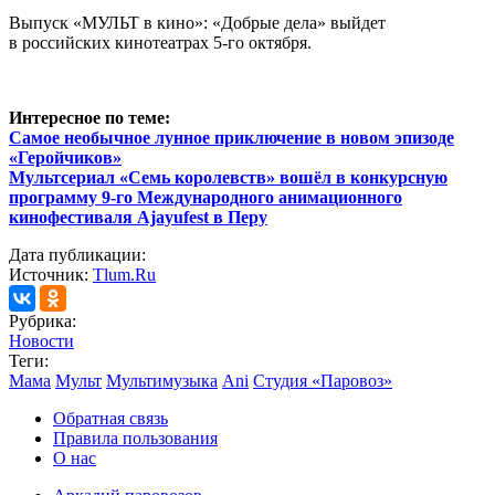
Выпуск «МУЛЬТ в кино»: «Добрые дела» выйдет
в российских кинотеатрах 5-го октября.
Интересное по теме:
Самое необычное лунное приключение в новом эпизоде
«Геройчиков»
Мультсериал «Семь королевств» вошёл в конкурсную
программу 9-го Международного анимационного
кинофестиваля Ajayufest в Перу
Дата публикации:
Источник:
Tlum.Ru
Рубрика:
Новости
Теги:
Мама
Мульт
Мультимузыка
Ani
Студия «Паровоз»
Обратная связь
Правила пользования
О нас