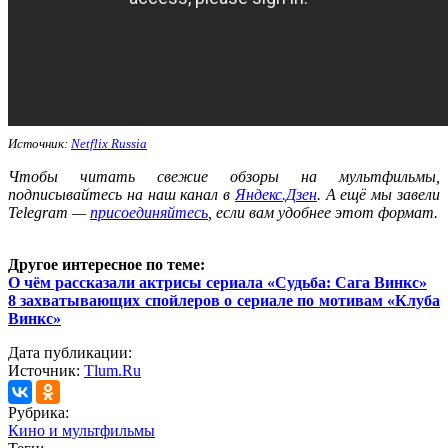
Источник:
Netflix Russia
Ч
тобы читать свежие обзоры на мультфильмы,
подписывайтесь на наш канал в
Яндекс.Дзен
. А ещё мы завели
Telegram —
присоединяйтесь
, если вам удобнее этот формат.
Другое интересное по теме:
О чём рассказали актрисы сериала «Судьба: Сага Винкс»
8 захватывающих спойлеров о сериале по мотивам «Клуба
Винкс»
Дата публикации:
Источник:
Tlum.Ru
Рубрика:
Кино и мультфильмы