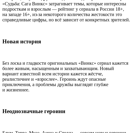
«Судьба: Сага Винкс» затрагивает темы, которые интересны
подросткам и взрослым — рейтинг у сериала в России 18+,
на западе 16+, из-за некоторого количества жестокости это
справедливые цифры, но всё зависит от конкретных зрителей.
Новая история
Без лоска и гладкости оригинальных «Винкс» сериал кажется
более живым, насыщенным и захватывающим. Новый
вариант известной всем истории кажется жёстче,
реалистичнее и «взрослее». Героинь ждут опасные
приключения, а проблемы дружбы выглядят глубже
и жизненнее.
Неоднозначные героини
Блум, Терра, Муза, Аиша и Стелла — совсем новые героини.